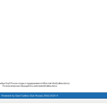
ибра Клуб России создан и поддерживается
Vi
(e-mail:
info@calibra-club.ru
)
По всем вопросам обращайтесь
webmaster@calibra-club.ru
кардиинг форум
buy dumps
carding forum
cvv Dumps + pin
carding forum
кардинг форум
buy dumps
Powered by
Opel Calibra Club Russia
2002-2025 ©