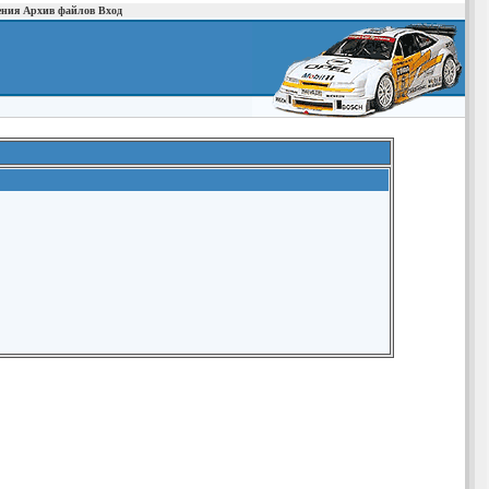
ения
Архив файлов
Вход