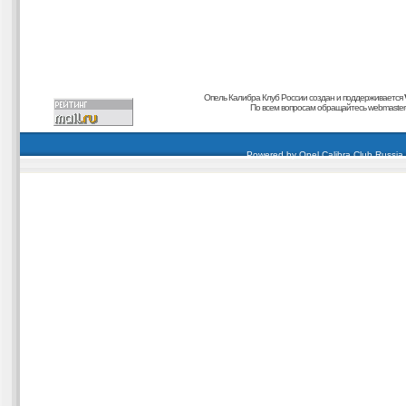
Опель Калибра Клуб России создан и поддерживается
По всем вопросам обращайтесь
webmaster@
carding forum
buy dumps
buy cvv
кардиинг форум
buy dumps
carding forum
buy dumps
Powered by
Opel Calibra Club Russia