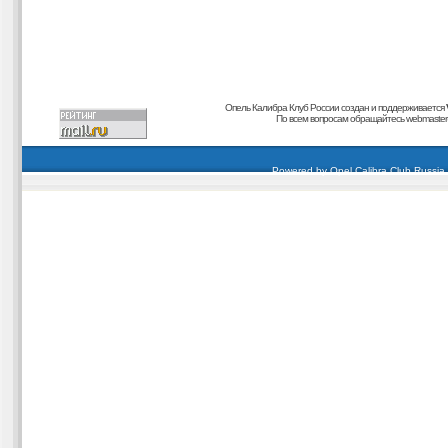
Опель Калибра Клуб России создан и поддерживается
По всем вопросам обращайтесь
webmaster@
carding forum
buy dumps
buy cvv
кардиинг форум
buy dumps
carding forum
buy dumps
Powered by
Opel Calibra Club Russia