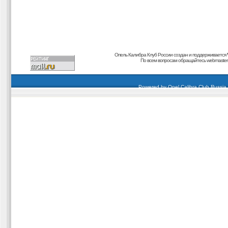
Опель Калибра Клуб России создан и поддерживается
По всем вопросам обращайтесь
webmaster@
carding forum
buy dumps
buy cvv
кардиинг форум
buy dumps
carding forum
buy dumps
Powered by
Opel Calibra Club Russia