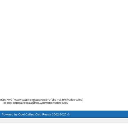
ибра Клуб России создан и поддерживается
Vi
(e-mail:
info@calibra-club.ru
)
По всем вопросам обращайтесь
webmaster@calibra-club.ru
кардиинг форум
buy dumps
carding forum
cvv Dumps + pin
carding forum
кардинг форум
buy dumps
Powered by
Opel Calibra Club Russia
2002-2025 ©