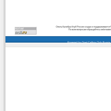
Опель Калибра Клуб России создан и поддерживается
По всем вопросам обращайтесь
webmaster@
carding forum
buy dumps
buy cvv
кардиинг форум
buy dumps
carding forum
buy dumps
Powered by
Opel Calibra Club Russia