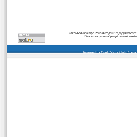
Опель Калибра Клуб России создан и поддерживается
По всем вопросам обращайтесь
webmaster@
carding forum
buy dumps
buy cvv
кардиинг форум
buy dumps
carding forum
buy dumps
Powered by
Opel Calibra Club Russia