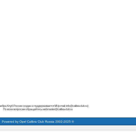
ибра Клуб России создан и поддерживается
Vi
(e-mail:
info@calibra-club.ru
)
По всем вопросам обращайтесь
webmaster@calibra-club.ru
кардиинг форум
buy dumps
carding forum
cvv Dumps + pin
carding forum
кардинг форум
buy dumps
Powered by
Opel Calibra Club Russia
2002-2025 ©