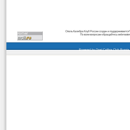
Опель Калибра Клуб России создан и поддерживается
По всем вопросам обращайтесь
webmaster@
carding forum
buy dumps
buy cvv
кардиинг форум
buy dumps
carding forum
buy dumps
Powered by
Opel Calibra Club Russia