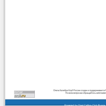
Опель Калибра Клуб России создан и поддерживается
По всем вопросам обращайтесь
webmaster@
carding forum
buy dumps
buy cvv
кардиинг форум
buy dumps
carding forum
buy dumps
Powered by
Opel Calibra Club Russia