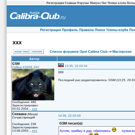
Регистрация
Главная
Форумы
Мануал
Чат
Члены клуба
Польз
Регистрация
Профиль
Правила
Поиск
Члены клуба
По
xxx
новая тема
ответить
Список форумов Opel Calibra Club
->
Мастерская
Автор
GSM
13:35, 22.03.04
Calibra X20XE,16V
xxx
Последний раз редактировалось: GSM (13:25, 29.03.
Сообщения: 486
Зарегистрирован:
03.02.2004...
»»»
Снежана
(Маша)
14:36, 22.03.04
Сочувствующий
GSM писал(а):
Сообщения: 238
Зарегистрирован:
13.08.2003...
»»»
Куплю, прийму в дар, обменяюсь
.... нужна в