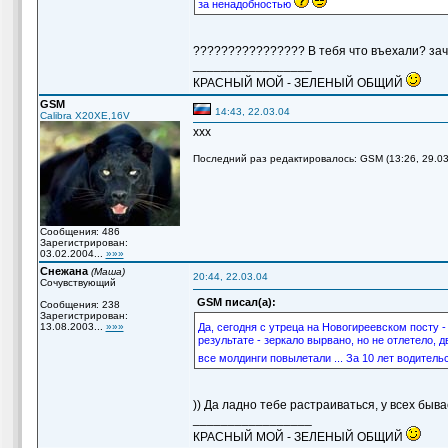
за ненадобностью
???????????????? В тебя что въехали? зач
_________________
КРАСНЫЙ МОЙ - ЗЕЛЕНЫЙ ОБЩИЙ
GSM
14:43, 22.03.04
Calibra X20XE,16V
xxx
Последний раз редактировалось: GSM (13:26, 29.03.
Сообщения: 486
Зарегистрирован:
03.02.2004...
»»»
Снежана
(Маша)
20:44, 22.03.04
Сочувствующий
GSM писал(а):
Сообщения: 238
Зарегистрирован:
13.08.2003...
»»»
Да, сегодня с утреца на Новогиреевском посту 
результате - зеркало вырвано, но не отлетело, 
все молдинги повылетали ... За 10 лет водительс
)) Да ладно тебе растраиваться, у всех быв
_________________
КРАСНЫЙ МОЙ - ЗЕЛЕНЫЙ ОБЩИЙ