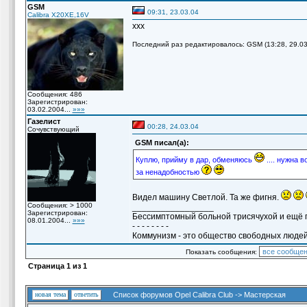
GSM
09:31, 23.03.04
Calibra X20XE,16V
xxx
Последний раз редактировалось: GSM (13:28, 29.03.
Сообщения: 486
Зарегистрирован:
03.02.2004...
»»»
Газелист
00:28, 24.03.04
Сочувствующий
GSM писал(а):
Куплю, прийму в дар, обменяюсь
.... нужна в
за ненадобностью
Видел машину Светлой. Та же фигня.
Сообщения: > 1000
_________________
Зарегистрирован:
Бессимптомный больной трисячухой и ещё п
08.01.2004...
»»»
- - - - - - - -
Коммунизм - это общество свободных людей
Показать сообщения:
Страница
1
из
1
новая тема
ответить
Список форумов Opel Calibra Club
->
Мастерская