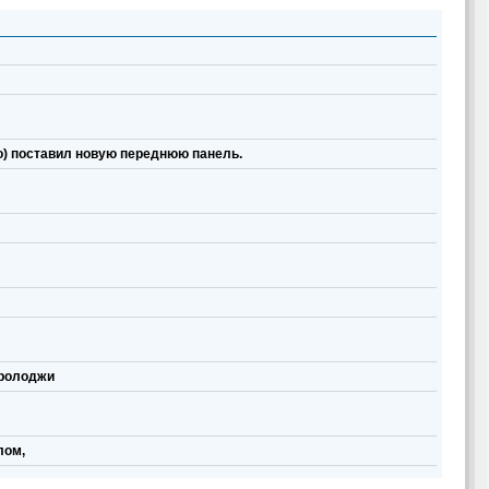
во) поставил новую переднюю панель.
пролоджи
лом,