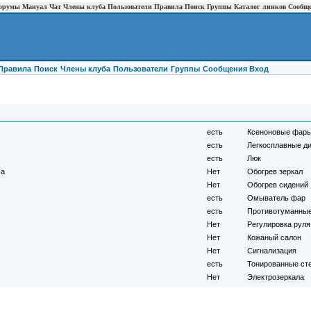
орумы
Мануал
Чат
Члены клуба
Пользователи
Правила
Поиск
Группы
Каталог линков
Сообщ
Правила
Поиск
Члены клуба
Пользователи
Группы
Cообщения
Вход
есть
Ксеноновые фар
есть
Легкосплавные д
есть
Люк
ма
Нет
Обогрев зеркал
Нет
Обогрев сидений
есть
Омыватель фар
есть
Противотуманны
Нет
Регулировка руля
Нет
Кожаный салон
Нет
Сигнализация
есть
Тонированные ст
Нет
Электрозеркала