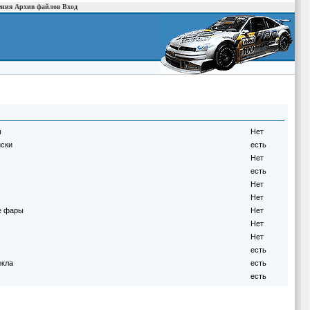
ения
Архив файлов
Вход
ы
Нет
иски
есть
Нет
есть
Нет
Нет
е фары
Нет
Нет
Нет
есть
екла
есть
есть