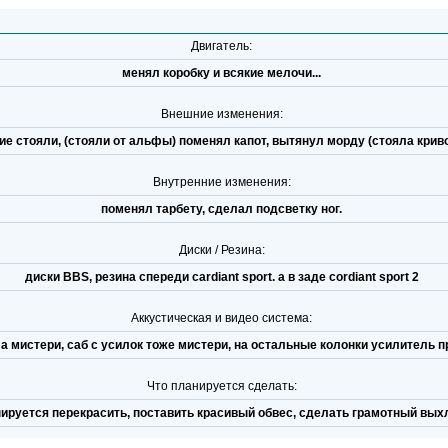
Двигатель:
менял коробку и всякие мелочи...
Внешние изменения:
ие стояли, (стояли от альфы) поменял капот, вытянул морду (стояла кри
Внутренние изменения:
поменял тарбету, сделал подсветку ног.
Диски / Резина:
диски BBS, резина спереди cardiant sport. а в заде cordiant sport 2
Аккустическая и видео система:
а мистери, саб с усилок тоже мистери, на остальные колонки усилитель 
Что планируется сделать:
ируется перекрасить, поставить красивый обвес, сделать грамотный вых