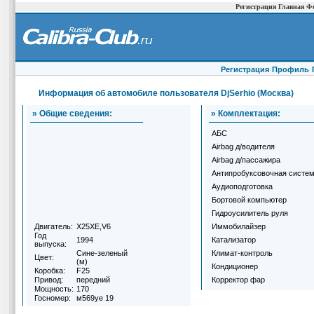
Регистрация
Главная
Ф
Регистрация
Профиль
Информация об автомобиле пользователя DjSerhio (Москва)
» Общие сведения:
» Комплектация:
АБС
Airbag д/водителя
Airbag д/пассажира
Антипробуксовочная систе
Аудиоподготовка
Бортовой компьютер
Гидроусилитель руля
Двигатель:
X25XE,V6
Иммобилайзер
Год
1994
Катализатор
выпуска:
Сине-зеленый
Климат-контроль
Цвет:
(м)
Кондиционер
Коробка:
F25
Привод:
передний
Корректор фар
Мощность:
170
Госномер:
м569уе 19