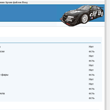
ения
Архив файлов
Вход
ы
Нет
иски
есть
Нет
есть
Нет
Нет
е фары
есть
Нет
Нет
есть
екла
есть
есть