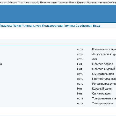
орумы
Мануал
Чат
Члены клуба
Пользователи
Правила
Поиск
Группы
Каталог линков
Сообщ
Правила
Поиск
Члены клуба
Пользователи
Группы
Cообщения
Вход
есть
Ксеноновые фар
есть
Легкосплавные д
есть
Люк
ма
Нет
Обогрев зеркал
Нет
Обогрев сидений
есть
Омыватель фар
есть
Противотуманны
есть
Регулировка руля
Нет
Кожаный салон
Нет
Сигнализация
есть
Тонированные ст
есть
Электрозеркала