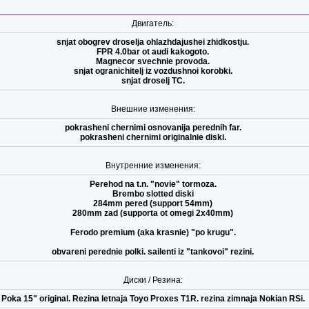
Двигатель:
snjat obogrev droselja ohlazhdajushei zhidkostju.
FPR 4.0bar ot audi kakogoto.
Magnecor svechnie provoda.
snjat ogranichitelj iz vozdushnoi korobki.
snjat droselj TC.
Внешние изменения:
pokrasheni chernimi osnovanija perednih far.
pokrasheni chernimi originalnie diski.
Внутренние изменения:
Perehod na t.n. "novie" tormoza.
Brembo slotted diski
284mm pered (support 54mm)
280mm zad (supporta ot omegi 2x40mm)
Ferodo premium (aka krasnie) "po krugu".
obvareni perednie polki. sailenti iz "tankovoi" rezini.
Диски / Резина:
Poka 15" original. Rezina letnaja Toyo Proxes T1R. rezina zimnaja Nokian RSi.