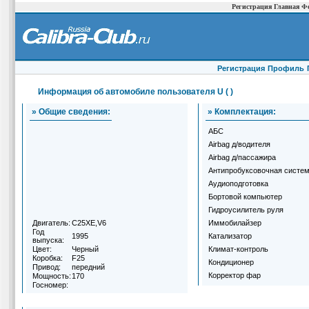
Регистрация
Главная
Ф
Регистрация
Профиль
Информация об автомобиле пользователя U ( )
» Общие сведения:
» Комплектация:
АБС
Airbag д/водителя
Airbag д/пассажира
Антипробуксовочная систе
Аудиоподготовка
Бортовой компьютер
Гидроусилитель руля
Двигатель:
C25XE,V6
Иммобилайзер
Год
1995
Катализатор
выпуска:
Цвет:
Черный
Климат-контроль
Коробка:
F25
Кондиционер
Привод:
передний
Корректор фар
Мощность:
170
Госномер: