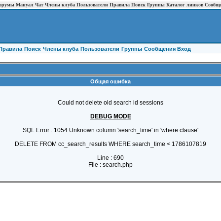
орумы
Мануал
Чат
Члены клуба
Пользователи
Правила
Поиск
Группы
Каталог линков
Сообщ
Правила
Поиск
Члены клуба
Пользователи
Группы
Cообщения
Вход
Общая ошибка
Could not delete old search id sessions
DEBUG MODE
SQL Error : 1054 Unknown column 'search_time' in 'where clause'
DELETE FROM cc_search_results WHERE search_time < 1786107819
Line : 690
File : search.php