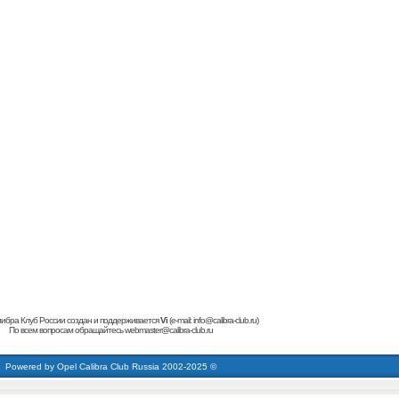
ибра Клуб России создан и поддерживается
Vi
(e-mail:
info@calibra-club.ru
)
По всем вопросам обращайтесь
webmaster@calibra-club.ru
кардиинг форум
buy dumps
carding forum
cvv Dumps + pin
carding forum
кардинг форум
buy dumps
Powered by
Opel Calibra Club Russia
2002-2025 ©