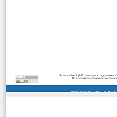
Опель Калибра Клуб России создан и поддерживается
По всем вопросам обращайтесь
webmaster@
carding forum
buy dumps
buy cvv
кардиинг форум
buy dumps
carding forum
buy dumps
Powered by
Opel Calibra Club Russia