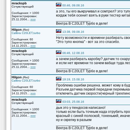
mrackspb
00:46, 09.08.16
Сочувствующий
а это, ты его выкручивал и сомтрел? это тупо
Сообщения: > 1000
когдаж тебя осенит взять в руки тестер кита
Зарегистрирован:
_________________
25.11.2004...
»»»
Вектра B C20LET Турбо в деле!
Hilgon
(Ret)
13:38, 09.08.16
Calibra C20LET,turbo
Нету возможности и времени разбирать свою 
Сообщения: 60
"Это тупо кнопка" - вот за это спасибо.
Зарегистрирован:
14.11.2015...
»»»
mrackspb
06:46, 12.08.16
Сочувствующий
а зачем разбирать каробку? датчик то снаруж
Сообщения: > 1000
и если нет времени то зачем вабще туда ле
Зарегистрирован:
_________________
25.11.2004...
»»»
Вектра B C20LET Турбо в деле!
Hilgon
(Ret)
19:19, 15.08.16
Calibra C20LET,turbo
Проблема ошибки решена. может кому в буд
Сообщения: 60
Разъем датчика первой передачи перемыкает
Зарегистрирован:
отключить датчик скорости(черный трехпин
14.11.2015...
»»»
mrackspb
03:03, 25.08.16
Сочувствующий
дык это у пендосов написано!
Сообщения: > 1000
только если быть точным нада отрубить пр
Зарегистрирован:
красный с синей полоской, тоненький, инач
25.11.2004...
»»»
ну и скрепку в разьем
_________________
Вектра B C20LET Турбо в деле!