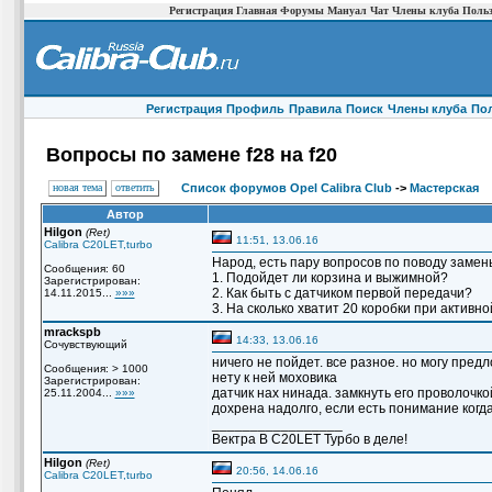
Регистрация
Главная
Форумы
Мануал
Чат
Члены клуба
Польз
Регистрация
Профиль
Правила
Поиск
Члены клуба
По
Вопросы по замене f28 на f20
новая тема
ответить
Список форумов Opel Calibra Club
->
Мастерская
Автор
Hilgon
(Ret)
11:51, 13.06.16
Calibra C20LET,turbo
Народ, есть пару вопросов по поводу замены 
Сообщения: 60
1. Подойдет ли корзина и выжимной?
Зарегистрирован:
2. Как быть с датчиком первой передачи?
14.11.2015...
»»»
3. На сколько хватит 20 коробки при активн
mrackspb
14:33, 13.06.16
Сочувствующий
ничего не пойдет. все разное. но могу пред
Сообщения: > 1000
нету к ней моховика
Зарегистрирован:
датчик нах нинада. замкнуть его проволочко
25.11.2004...
»»»
дохрена надолго, если есть понимание когд
_________________
Вектра B C20LET Турбо в деле!
Hilgon
(Ret)
20:56, 14.06.16
Calibra C20LET,turbo