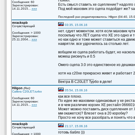
Понял.
Сообщения: 60
Есть смысл ставить xe сцепление? надолго 
Зарегистрирован:
Под мой маховик это сцепа подойдет же? s
14.11.2015...
»»»
Последний раз редактировалось: Hilgon (04:40, 15.0
mrackspb
03:35, 15.06.16
Сочувствующий
нет. сдует моментом. хотя если маховик чут
Сообщения: > 1000
посокльку что ЛЕТ сцепа что ХЕ это одно и т
Зарегистрирован:
но как одно и тоже может ставиться на движ
25.11.2004...
»»»
наврятли. все удрочилось за столько лет.
вобщем хе сцепа работать будет, но насколь
можеш рискнуть и 0.5
Омего сцепа 3.0 это единственое из дешманск
хотя на с20хе прекрасно живет и работает 2
_________________
Вектра B C20LET Турбо в деле!
Hilgon
(Ret)
05:54, 15.06.16
Calibra C20LET,turbo
как все плохо.
Сообщения: 60
По идее же маховики одинаковые у хе рестай
Зарегистрирован:
и в чем различие корзин XE рестайл 0666010
14.11.2015...
»»»
Может можно поставить диск сцепления от XE
мм окажется)? Влезет она в 20 коробку?
Просто не хочу все разобрать и понять что
mrackspb
21:17, 15.06.16
Сочувствующий
готовь бабло )))
Сообщения: > 1000