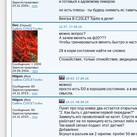
и готовься к адововому геморою
Зарегистрирован:
25.11.2004...
»»»
но есть плюсы - ты будеш снимать ис тавить
_________________
Вектра B C20LET Турбо в деле!
Doc
(Серый)
12:37, 17.06.16
Calibra C20LET,turbo
можно вопрос?
А зачем менять на ф20???
Чтобы тренироваться менять быстро и част
28 в норм состоянии найти не сложно
_________________
Спокойствие, только спокойствие, медицина 
Сообщения: > 1000
Зарегистрирован:
29.09.2004...
»»»
Hilgon
(Ret)
16:43, 17.06.16
Calibra C20LET,turbo
можно)
Сообщения: 60
просто есть f20 в хорошем состоянии. а в м
Зарегистрирован:
смысла.
14.11.2015...
»»»
Hilgon
(Ret)
14:14, 08.08.16
Calibra C20LET,turbo
Пункт про под номер два остается открытым
Сообщения: 60
"2. Как быть с датчиком первой передачи?"
Зарегистрирован:
Замкнуть его проволочкой не катит. Спустя 
14.11.2015...
»»»
работает не по принципу есть сигнал либо н
Так какой сигнал подает этот датчик?
Добавлено:
Всунул в разъем аж 2 скрепки. пробег 50 км