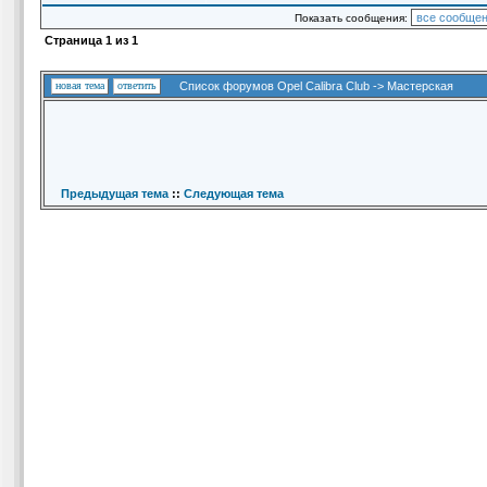
Показать сообщения:
Страница
1
из
1
новая тема
ответить
Список форумов Opel Calibra Club
->
Мастерская
Предыдущая тема
::
Следующая тема