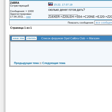
ZёBRA
15:22, 17.07.19
Сочувствующий
сколько денег готов дать?
Сообщения: > 1000
_________________
Зарегистрирован:
Z16XER->Z20LEH->S54->C20NE->EJ20->Z2
17.06.2011...
»»»
Показать сообщения:
Страница
1
из
1
новая тема
ответить
Список форумов Opel Calibra Club
->
Магазин
Предыдущая тема
::
Следующая тема