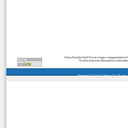
Опель Калибра Клуб России создан и поддерживается
По всем вопросам обращайтесь
webmaster@
carding forum
buy dumps
buy cvv
кардиинг форум
buy dumps
carding forum
buy dumps
Powered by
Opel Calibra Club Russia