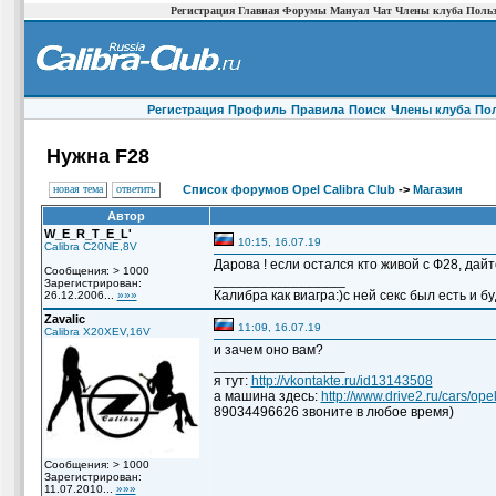
Регистрация
Главная
Форумы
Мануал
Чат
Члены клуба
Польз
Регистрация
Профиль
Правила
Поиск
Члены клуба
По
Нужна F28
новая тема
ответить
Список форумов Opel Calibra Club
->
Магазин
Автор
W_E_R_T_E_L'
10:15, 16.07.19
Calibra C20NE,8V
Дарова ! если остался кто живой с Ф28, дайт
Сообщения: > 1000
_________________
Зарегистрирован:
Калибра как виагра:)с ней секс был есть и буд
26.12.2006...
»»»
Zavalic
11:09, 16.07.19
Calibra X20XEV,16V
и зачем оно вам?
_________________
я тут:
http://vkontakte.ru/id13143508
а машина здесь:
http://www.drive2.ru/cars/opel
89034496626 звоните в любое время)
Сообщения: > 1000
Зарегистрирован:
11.07.2010...
»»»