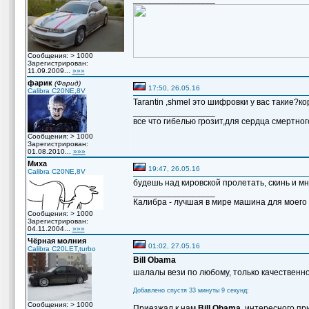
Сообщения: > 1000
Зарегистрирован:
11.09.2009...
»»»
фарик
(Фарид)
17:50, 26.05.16
Calibra C20NE,8V
Tarantin ,shmel это шифровки у вас такие?ко
_________________
все что гибелью грозит,для сердца смертно
Сообщения: > 1000
Зарегистрирован:
01.08.2010...
»»»
Миха
19:47, 26.05.16
Calibra C20NE,8V
будешь над кировской пролетать, скинь и мн
_________________
Калибра - лучшая в мире машина для моего вн
Сообщения: > 1000
Зарегистрирован:
04.11.2004...
»»»
Чёрная молния
01:02, 27.05.16
Calibra C20LET,turbo
Bill Obama
шалалы вези по любому, только качественно
Добавлено спустя 33 минуты 9 секунд:
Сообщения: > 1000
Приезжал к нам
Bill Obama
, интересного пр