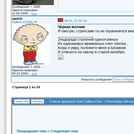
Сообщения: > 1000
Зарегистрирован:
11.09.2009...
»»»
sanich
08:54, 27.05.16
Calibra C25XE,V6
Чёрная молния
Я смотрю, стрипсами ты не ограничился вч
_________________
Эльдорадо строений одноэтажных
Их одинаковых мраморных плит обилье...
Когда я умру, положите меня в багажник
И отвезите на свалку в старой калибре.
Сообщения: > 1000
Зарегистрирован:
05.10.2004...
»»»
Показать сообщения:
Страница
1
из
14
новая тема
ответить
Список форумов Opel Calibra Club
->
Разговоры обо вс
Предыдущая тема
::
Следующая тема