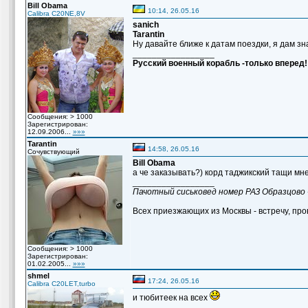
Bill Obama
10:14, 26.05.16
Calibra C20NE,8V
sanich
Tarantin
Ну давайте ближе к датам поездки, я дам зна
_________________
Русский военный корабль -только вперед!
Сообщения: > 1000
Зарегистрирован:
12.09.2006...
»»»
Tarantin
14:58, 26.05.16
Сочувствующий
Bill Obama
а че заказывать?) корд таджикский тащи мне
_________________
Пачотный сиськовед номер РАЗ Образцово 
Всех приезжающих из Москвы - встречу, пров
Сообщения: > 1000
Зарегистрирован:
01.02.2005...
»»»
shmel
17:24, 26.05.16
Calibra C20LET,turbo
и тюбитеек на всех
_________________