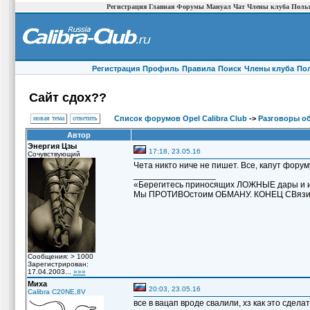
Регистрация
Главная
Форумы
Мануал
Чат
Члены клуба
Польз
Регистрация
Профиль
Правила
Поиск
Члены клуба
По
Сайт сдох??
новая тема
ответить
Список форумов Opel Calibra Club
->
Разговоры о
Автор
Энергия Цзы
17:18, 23.05.16
Сочувствующий
Чета никто ниче не пишет. Все, капут форум
_________________
«Берегитесь приносящих ЛОЖНЫЕ дары и
Мы ПРОТИВОстоим ОБМАНУ. КОНЕЦ СВяз
Сообщения: > 1000
Зарегистрирован:
17.04.2003...
»»»
Миха
20:03, 23.05.16
Calibra C20NE,8V
все в вацап вроде свалили, хз как это сделать