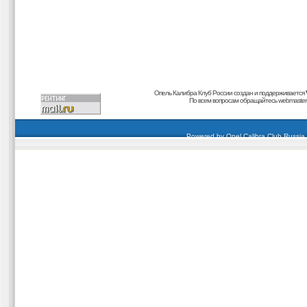
Опель Калибра Клуб России создан и поддерживается
По всем вопросам обращайтесь
webmaster@
carding forum
buy dumps
buy cvv
кардиинг форум
buy dumps
carding forum
buy dumps
Powered by
Opel Calibra Club Russia