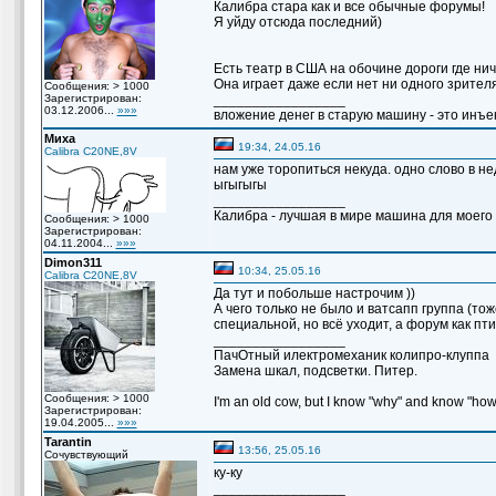
Калибра стара как и все обычные форумы!
Я уйду отсюда последний)
Есть театр в США на обочине дороги где ниче
Она играет даже если нет ни одного зрителя.
Сообщения: > 1000
Зарегистрирован:
_________________
03.12.2006...
»»»
вложение денег в старую машину - это инъек
Миха
19:34, 24.05.16
Calibra C20NE,8V
нам уже торопиться некуда. одно слово в н
ыгыгыгы
_________________
Калибра - лучшая в мире машина для моего вн
Сообщения: > 1000
Зарегистрирован:
04.11.2004...
»»»
Dimon311
10:34, 25.05.16
Calibra C20NE,8V
Да тут и побольше настрочим ))
А чего только не было и ватсапп группа (тож
специальной, но всё уходит, а форум как пт
_________________
ПачОтный илектромеханик колипро-клуппа
Замена шкал, подсветки. Питер.
Сообщения: > 1000
I'm an old cow, but I know "why" and know "how
Зарегистрирован:
19.04.2005...
»»»
Tarantin
13:56, 25.05.16
Сочувствующий
ку-ку
_________________