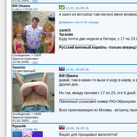
01.02.2005...
»»»
Bill Obama
11:21, 24.05.16
Calibra C20NE,8V
я ушел из вотсапа) там скучно) меня возвращ
Добавлено спустя 54 секунды:
sanich
Tarantin
Буду почти две недели в Питере, с 17 по 23 
_________________
Русский военный корабль -только вперед!
Сообщения: > 1000
Зарегистрирован:
12.09.2006...
»»»
Tarantin
12:31, 24.05.16
Сочувствующий
Bill Obama
давай, там в какие-то выхи я уеду в нарву, а
другие дни..
Но так, между прочим с 17 по 23, это 6 дней,
_________________
Пачотный сиськовед номер РАЗ Образцово 
Всех приезжающих из Москвы - встречу, пров
Сообщения: > 1000
Зарегистрирован:
01.02.2005...
»»»
Rypavlik
18:08, 24.05.16
Calibra C20NE,8V
Вацап для прыщавых малолеток!