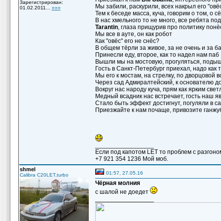
Зарегистрирован:
Мы забили, раскурили, всех накрыл его "овё
01.02.2011...
»»»
Тем к беседе масса, куча, говорим о том, о с
В нас хмельного то не много, все ребята под
Tarantin
, глаза прищурив про политику понё
Мы все в ауте, он как робот
Как "овёс" его не снёс?
В общем тёрли за живое, за не очень и за б
Принесли еду, второе, как то надел нам паб
Вышли мы на мостовую, прогуляться, поды
Гость в Санкт-Петербург приехал, надо как 
Мы его к мостам, на стрелку, по дворцовой в
Через сад Адмиралтейский, к основателю д
Вокруг нас народу куча, прям как ярким све
Медный всадник нас встречает, гость наш я
Стало быть эффект достигнут, погуляли в с
Приезжайте к нам почаще, привозите ганжу
_________________
Если под капотом LET то проблем с разгоно
+7 921 354 1236 Мой моб.
shmel
01:57, 27.05.16
Calibra C20LET,turbo
Чёрная молния
с шалой не доедет
_________________