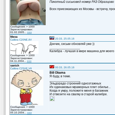
Пачотный сиськовед номер РАЗ Образцово 
Всех приезжающих из Москвы - встречу, пров
Сообщения: > 1000
Зарегистрирован:
01.02.2005...
»»»
Миха
20:33, 25.05.16
Calibra C20NE,8V
Дэнчик, сиськи обновляй уже ))
_________________
Калибра - лучшая в мире машина для моего вн
Сообщения: > 1000
Зарегистрирован:
04.11.2004...
»»»
sanich
00:33, 26.05.16
Calibra C25XE,V6
Bill Obama
Я буду, в теме.
_________________
Эльдорадо строений одноэтажных
Их одинаковых мраморных плит обилье...
Когда я умру, положите меня в багажник
И отвезите на свалку в старой калибре.
Сообщения: > 1000
Зарегистрирован:
05.10.2004...
»»»