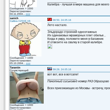
_________________
Калибра - лучшая в мире машина для моего вн
Сообщения: > 1000
Зарегистрирован:
04.11.2004...
»»»
sanich
08:50, 24.05.16
Calibra C25XE,V6
Лето настало.
_________________
Эльдорадо строений одноэтажных
Их одинаковых мраморных плит обилье...
Когда я умру, положите меня в багажник
И отвезите на свалку в старой калибре.
Сообщения: > 1000
Зарегистрирован:
05.10.2004...
»»»
Tarantin
09:29, 24.05.16
Сочувствующий
вот вот, все в вотсапе!
_________________
Пачотный сиськовед номер РАЗ Образцово 
Всех приезжающих из Москвы - встречу, пров
Сообщения: > 1000
Зарегистрирован: