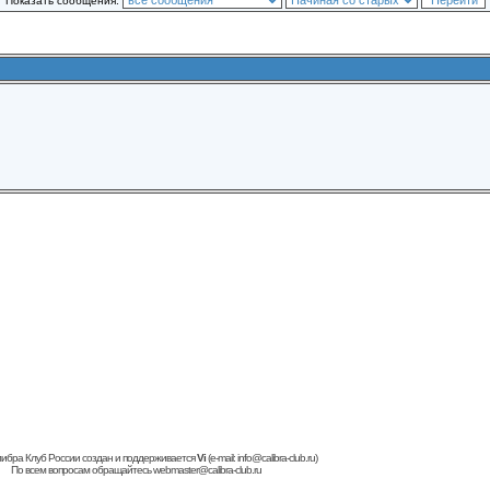
Показать сообщения:
ибра Клуб России создан и поддерживается
Vi
(e-mail:
info@calibra-club.ru
)
По всем вопросам обращайтесь
webmaster@calibra-club.ru
кардиинг форум
buy dumps
carding forum
cvv Dumps + pin
carding forum
кардинг форум
buy dumps