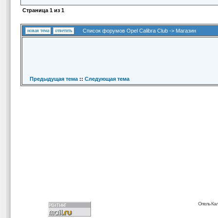
Страница
1
из
1
новая тема
ответить
Список форумов Opel Calibra Club
->
Магазин
Предыдущая тема
::
Следующая тема
Опель Кал
carding forum
buy dumps
buy cvv