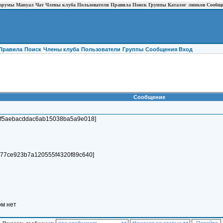
орумы
Мануал
Чат
Члены клуба
Пользователи
Правила
Поиск
Группы
Каталог линков
Сообщ
Правила
Поиск
Члены клуба
Пользователи
Группы
Cообщения
Вход
Сообщение
=82a0f5aebacddac6ab15038ba5a9e018]
d38377ce923b7a120555f4320f89c640]
ом нет