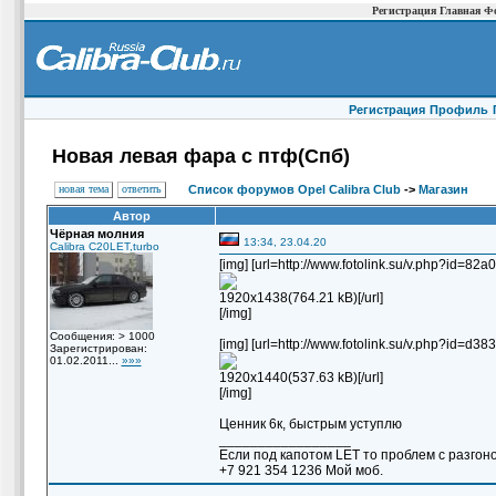
Регистрация
Главная
Ф
Регистрация
Профиль
Новая левая фара с птф(Спб)
новая тема
ответить
Список форумов Opel Calibra Club
->
Магазин
Автор
Чёрная молния
13:34, 23.04.20
Calibra C20LET,turbo
[img] [url=http://www.fotolink.su/v.php?id
1920x1438(764.21 kB)[/url]
[/img]
Сообщения: > 1000
[img] [url=http://www.fotolink.su/v.php?id=
Зарегистрирован:
01.02.2011...
»»»
1920x1440(537.63 kB)[/url]
[/img]
Ценник 6к, быстрым уступлю
_________________
Если под капотом LET то проблем с разгон
+7 921 354 1236 Мой моб.