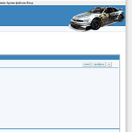
ения
Архив файлов
Вход
ответ
профиль
лс