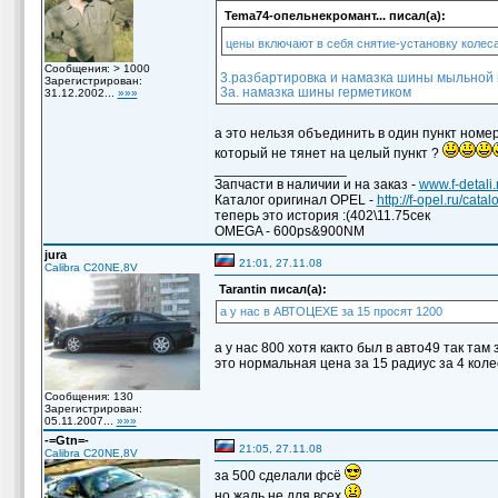
Temа74-опельнекромант... писал(а):
цены включают в себя снятие-установку колес
Сообщения: > 1000
3.разбартировка и намазка шины мыльной
Зарегистрирован:
3а. намазка шины герметиком
31.12.2002...
»»»
а это нельзя объединить в один пункт номер
который не тянет на целый пункт ?
_________________
Запчасти в наличии и на заказ -
www.f-detali.
Каталог оригинал OPEL -
http://f-opel.ru/cata
теперь это история :(402\11.75сек
OMEGA - 600ps&900NM
jura
21:01, 27.11.08
Calibra C20NE,8V
Tarantin писал(а):
а у нас в АВТОЦЕХЕ за 15 просят 1200
а у нас 800 хотя както был в авто49 так та
это нормальная цена за 15 радиус за 4 коле
Сообщения: 130
Зарегистрирован:
05.11.2007...
»»»
-=Gtn=-
21:05, 27.11.08
Calibra C20NE,8V
за 500 сделали фсё
но жаль не для всех