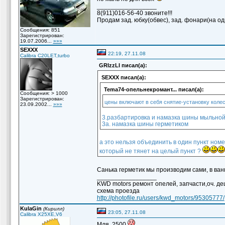
_________________
8(911)016-56-40 звоните!!!
Продам зад. юбку(обвес), зад. фонари(на о
Сообщения: 851
Зарегистрирован:
19.07.2006...
»»»
SEXXX
22:19, 27.11.08
Calibra C20LET,turbo
GRIzzLI писал(а):
SEXXX писал(а):
Temа74-опельнекромант... писал(а):
Сообщения: > 1000
Зарегистрирован:
цены включают в себя снятие-установку коле
23.09.2002...
»»»
3.разбартировка и намазка шины мыльной
3а. намазка шины герметиком
а это нельзя объединить в один пункт номе
который не тянет на целый пункт ?
Санька герметик мы производим сами, в ван
_________________
KWD motors ремонт опелей, запчасти,оч. деш
схема проезда
http://photofile.ru/users/kwd_motors/95305777/
KulaGin
(Кирилл)
23:05, 27.11.08
Calibra X25XE,V6
Мля. 2500
.