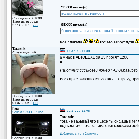
SEXXX писал(а):
воздух входит в стоимость
Сообщения: > 1000
Зарегистрирован:
SEXXX писал(а):
27.12.2007...
»»»
бесплатно затягивание колеса балонным ключом!!!!
моя плакала
вот это евроуслуги!
Tarantin
17:47, 26.11.08
Сочувствующий
а у нас в АВТОЦЕХЕ за 15 просят 1200
((
_________________
Пачотный сиськовед номер РАЗ Образцово 
Всех приезжающих из Москвы - встречу, пров
Сообщения: > 1000
Зарегистрирован:
01.02.2005...
»»»
Гаря
20:17, 26.11.08
Calibra C20LET,turbo
Tarantin
тока не забывай что в цехе ты сидишь в те
подъемнике пока занимаются колесами ребят
Добавлено спустя 2 минуты:
Сообщения: > 1000