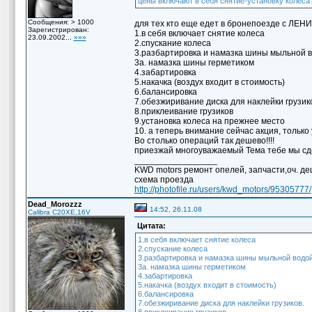
цены включают в себя снятие-установку колеса
Сообщения: > 1000
для тех кто еще едет в бронепоезде с ЛЕН
Зарегистрирован:
1.в себя включает снятие колеса
23.09.2002...
»»»
2.спускание колеса
3.разбартировка и намазка шины мыльной 
3а. намазка шины герметиком
4.забартировка
5.накачка (воздух входит в стоимость)
6.балансировка
7.обезжиривание диска для наклейки грузик
8.приклеивание грузиков
9.установка колеса на прежнее место
10. а теперь внимание сейчас акция, только у
Во столько операций так дешево!!!!
приезжай многоуважаемый Тема тебе мы сде
_________________
KWD motors ремонт опелей, запчасти,оч. деш
схема проезда
http://photofile.ru/users/kwd_motors/95305777/
Dead_Morozzz
14:52, 26.11.08
Calibra C20XE,16V
Цитата:
1.в себя включает снятие колеса
2.спускание колеса
3.разбартировка и намазка шины мыльной водо
3а. намазка шины герметиком
4.забартировка
5.накачка (воздух входит в стоимость)
6.балансировка
7.обезжиривание диска для наклейки грузиков.