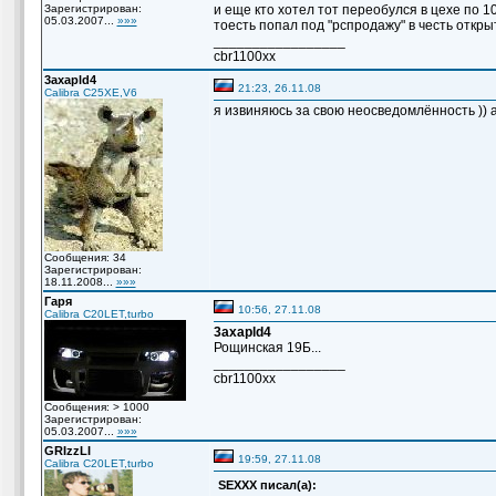
Зарегистрирован:
и еще кто хотел тот переобулся в цехе по 1
05.03.2007...
»»»
тоесть попал под "рспродажу" в честь открыт
_________________
cbr1100хх
3axapld4
21:23, 26.11.08
Calibra C25XE,V6
я извиняюсь за свою неосведомлённость )) 
Сообщения: 34
Зарегистрирован:
18.11.2008...
»»»
Гаря
10:56, 27.11.08
Calibra C20LET,turbo
3axapld4
Рощинская 19Б...
_________________
cbr1100хх
Сообщения: > 1000
Зарегистрирован:
05.03.2007...
»»»
GRIzzLI
19:59, 27.11.08
Calibra C20LET,turbo
SEXXX писал(а):