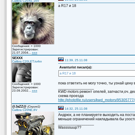
Calibra C20XE,16V
а R17 и 18
Сообщения: > 1000
Зарегистрирован:
21.07.2004...
»»»
SEXXX
11:39, 25.11.08
Calibra C20LET,turbo
Avanturist писал(а):
а R17 и 18
пока ответить не могу точно, ты узнай цену
Сообщения: > 1000
_________________
Зарегистрирован:
23.09.2002...
»»»
KWD motors ремонт опелей, запчасти,оч. деш
схема проезда
http://photofile.ru/users/kwd_motors/95305777/
@JaZZ@
(Сергей)
14:32, 25.11.08
Calibra C20NE,8V
Андрюх, а не планируете выходить на поста
меньше ограничений накладывала бы узость 
_________________
Wassssuup??