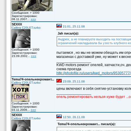
Сообщения: > 1000
Зарегистрирован:
08.11.2007...
»»»
SEXXX
21:01, 25.11.08
Calibra C20LET,turbo
Jah писал(а):
Андрюх, а не планируете выходить на поставщи
ограничений накладывала бы узость клубного ко
Сообщения: > 1000
пытаемся , но мы не можем обещать им опр
Зарегистрирован:
23.09.2002...
»»»
магазинах с доставкой уже, ну может к вес
_________________
KWD motors ремонт опелей, запчасти,оч. деш
схема проезда
http://photofile.ru/users/kwd_motors/95305777/
Temа74-опельнекромант...
23:09, 25.11.08
Calibra C20LET,turbo
цены включают в себя снятие-установку ко
_________________
опель ремонтировать нельзя-хуже будет ...
Сообщения: > 1000
Зарегистрирован:
03.11.2006...
»»»
SEXXX
12:50, 26.11.08
Calibra C20LET,turbo
Temа74-опельнекромант... писал(а):