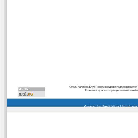
Опель Калибра Клуб России создан и поддерживается
По всем вопросам обращайтесь
webmaster@
carding forum
buy dumps
buy cvv
кардиинг форум
buy dumps
carding forum
buy dumps
Powered by
Opel Calibra Club Russia