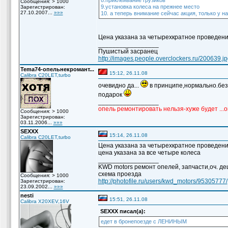
8.приклеивание грузиков
Сообщения: > 1000
9.установка колеса на прежнее место
Зарегистрирован:
27.10.2007...
»»»
10. а теперь внимание сейчас акция, только у на
Цена указана за четырехкратное проведени
_________________
Пушистый засранец
http://images.people.overclockers.ru/200639.jp
Temа74-опельнекромант...
15:12, 26.11.08
Calibra C20LET,turbo
очевидно да...
в принципе,нормально.без 
подарок
_________________
опель ремонтировать нельзя-хуже будет ...
Сообщения: > 1000
Зарегистрирован:
03.11.2006...
»»»
SEXXX
15:14, 26.11.08
Calibra C20LET,turbo
Цена указана за четырехкратное проведение
цена указана за все четыре колеса
_________________
KWD motors ремонт опелей, запчасти,оч. деш
схема проезда
Сообщения: > 1000
http://photofile.ru/users/kwd_motors/95305777/
Зарегистрирован:
23.09.2002...
»»»
nesti
15:51, 26.11.08
Calibra X20XEV,16V
SEXXX писал(а):
едет в бронепоезде с ЛЕНИНЫМ