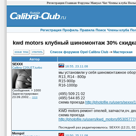
Регистрация
Главная
Форумы
Мануал
Чат
Члены клуба
Польз
Регистрация
Профиль
Правила
Поиск
Члены клуба
По
kwd motors клубный шиномонтаж 30% скидк
новая тема
ответить
Список форумов Opel Calibra Club
->
Мастерская
Автор
SEXXX
16:55, 23.11.08
Calibra C20LET,turbo
мы установили у себя шиномонтажное обору
R13, R14 - 800р
R15-900р
R16-1000р
Сообщения: > 1000
(495) 509 21 02
Зарегистрирован:
23.09.2002...
»»»
(495) 544 85 22
схема проезда
http://photofile.ru/users/se
_________________
KWD motors ремонт опелей, запчасти,оч. деш
схема проезда
http://photofile.ru/users/kwd_motors/95305777/
Последний раз редактировалось: SEXXX (12:21, 02.
Mongol
10:50, 25.11.08