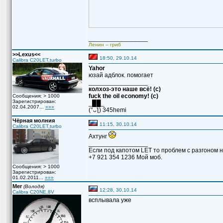
_________________
Ленин -- гриб
>>Lexus<<
18:50, 29.10.14
Calibra C20LET,turbo
Yahor
юзай адблок. помогает
_________________
колхоз-это наше всё! (с)
fuck the oil economy! (c)
Сообщения: > 1000
Зарегистрирован:
_██_
02.04.2007...
»»»
(°ᴗƪ) 345hemi
Чёрная молния
11:15, 30.10.14
Calibra C20LET,turbo
Ахтунг
_________________
Если под капотом LET то проблем с разгоном 
+7 921 354 1236 Мой моб.
Сообщения: > 1000
Зарегистрирован:
01.02.2011...
»»»
Mer
(Володя)
12:28, 30.10.14
Calibra C20NE,8V
всплывала уже