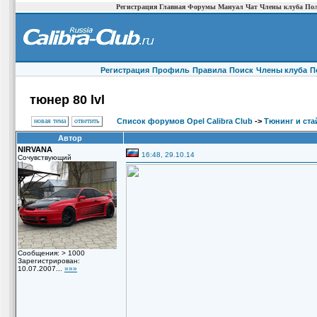
Регистрация
Главная
Форумы
Мануал
Чат
Члены клуба
Пол
Регистрация
Профиль
Правила
Поиск
Члены клуба
П
тюнер 80 lvl
новая тема
ответить
Список форумов Opel Calibra Club
->
Тюнинг и ста
Автор
NIRVANA
16:48, 29.10.14
Сочувствующий
Сообщения: > 1000
Зарегистрирован:
10.07.2007...
»»»