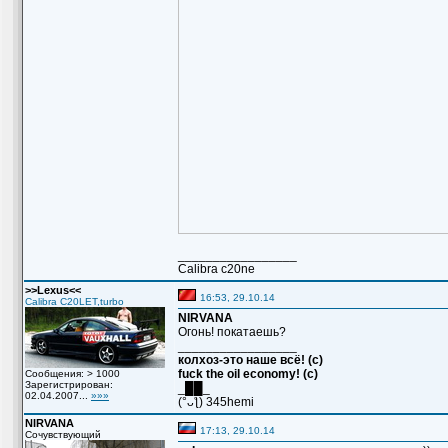
_________________
Сalibra c20ne
>>Lexus<<
16:53, 29.10.14
Calibra C20LET,turbo
NIRVANA
Огонь! покатаешь?
_________________
колхоз-это наше всё! (с)
fuck the oil economy! (c)
Сообщения: > 1000
Зарегистрирован:
_██_
02.04.2007...
»»»
(°ᴗƪ) 345hemi
NIRVANA
17:13, 29.10.14
Сочувствующий