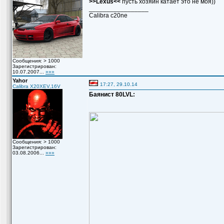
>>Lexus<<
пусть хозяин катает это не моя))
_________________
Сalibra c20ne
Сообщения: > 1000
Зарегистрирован:
10.07.2007...
»»»
Yahor
17:27, 29.10.14
Calibra X20XEV,16V
Баянист 80LVL:
Сообщения: > 1000
Зарегистрирован:
03.08.2006...
»»»