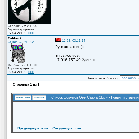
Сообщения: > 1000
Зарегистрирован:
07.04.2010...
»»»
CalibraX
12:22, 03.11.14
Calibra C20NE,8V
Руке золатыя! ))
_________________
In rust we trust.
+7-916-757-49-2девять
Сообщения: > 1000
Зарегистрирован:
02.04.2010...
»»»
Показать сообщения:
Страница
1
из
1
новая тема
ответить
Список форумов Opel Calibra Club
->
Тюнинг и стайлин
Предыдущая тема
::
Следующая тема