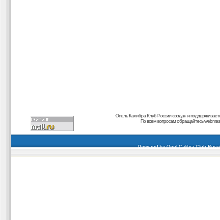
Опель Калибра Клуб России создан и поддерживает
По всем вопросам обращайтесь
webmaste
carding forum
buy dumps
buy cvv
кардиинг форум
buy dumps
carding forum
dumps
Powered by
Opel Calibra Club Russ