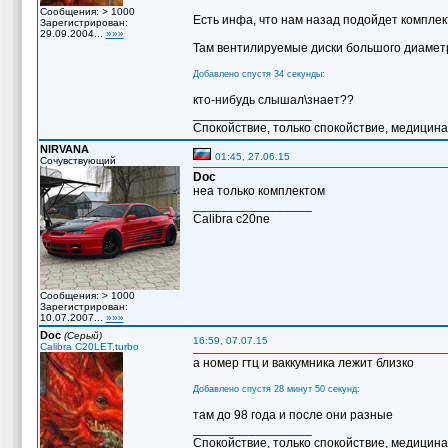
Сообщения: > 1000
Есть инфа, что нам назад подойдет комплект
Зарегистрирован:
29.09.2004...
»»»
Там вентилируемые диски большого диамет
Добавлено спустя 34 секунды:
кто-нибудь слышал\знает??
_________________
Спокойствие, только спокойствие, медицина 
NIRVANA
01:45, 27.06.15
Сочувствующий
Doc
неа только комплектом
_________________
Сalibra c20ne
Сообщения: > 1000
Зарегистрирован:
10.07.2007...
»»»
Doc
(Серый)
16:59, 07.07.15
Calibra C20LET,turbo
а номер гтц и ваккумника лежит близко
Добавлено спустя 28 минут 50 секунд:
там до 98 года и после они разные
_________________
Спокойствие, только спокойствие, медицина 