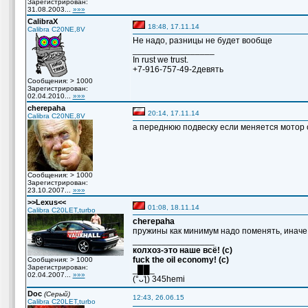
Зарегистрирован:
31.08.2003...
»»»
CalibraX
18:48, 17.11.14
Calibra C20NE,8V
Не надо, разницы не будет вообще
_________________
In rust we trust.
+7-916-757-49-2девять
Сообщения: > 1000
Зарегистрирован:
02.04.2010...
»»»
cherepaha
20:14, 17.11.14
Calibra C20NE,8V
а переднюю подвеску если меняется мотор 
Сообщения: > 1000
Зарегистрирован:
23.10.2007...
»»»
>>Lexus<<
01:08, 18.11.14
Calibra C20LET,turbo
cherepaha
пружины как минимум надо поменять, иначе
_________________
колхоз-это наше всё! (с)
fuck the oil economy! (c)
Сообщения: > 1000
Зарегистрирован:
_██_
02.04.2007...
»»»
(°ᴗƪ) 345hemi
Doc
(Серый)
12:43, 26.06.15
Calibra C20LET,turbo