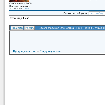
Сообщения: > 1000
Зарегистрирован:
29.09.2004...
»»»
Показать сообщения:
Страница
1
из
1
новая тема
ответить
Список форумов Opel Calibra Club
->
Тюнинг и стайлин
Предыдущая тема
::
Следующая тема