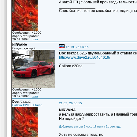
А какой ГТЦ с большей производительност
_________________
Спокойствие, только спокойствие, медицина 
Сообщения: > 1000
Зарегистрирован:
29.09.2004...
»»»
NIRVANA
15:19, 26.06.15
Сочувствующий
Doc
вектра б2,5 двумембранный я ставил с
http://www.drive2.ru/l/6464619/
_________________
Сalibra c20ne
Сообщения: > 1000
Зарегистрирован:
10.07.2007...
»»»
Doc
(Серый)
21:03, 26.06.15
Calibra C20LET,turbo
NIRVANA
а нельзя вакуумник оставить, а Главный то
Не подойдет?
Добавлено спустя 2 часа 17 минут 21 секунду:
Хоть не совсем в тему, но: