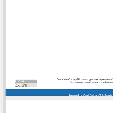
Опель Калибра Клуб России создан и поддерживается
По всем вопросам обращайтесь
webmaster@
carding forum
buy dumps
buy cvv
кардиинг форум
buy dumps
carding forum
buy dumps
Powered by
Opel Calibra Club Russia