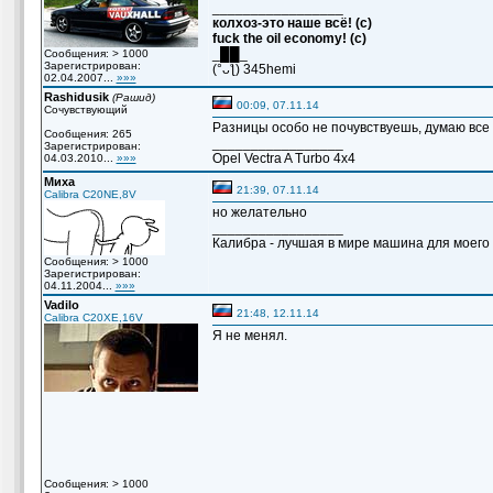
_________________
колхоз-это наше всё! (с)
fuck the oil economy! (c)
_██_
Сообщения: > 1000
Зарегистрирован:
(°ᴗƪ) 345hemi
02.04.2007...
»»»
Rashidusik
(Рашид)
00:09, 07.11.14
Сочувствующий
Разницы особо не почувствуешь, думаю все
Сообщения: 265
_________________
Зарегистрирован:
Opel Vectra A Turbo 4x4
04.03.2010...
»»»
Миха
21:39, 07.11.14
Calibra C20NE,8V
но желательно
_________________
Калибра - лучшая в мире машина для моего вн
Сообщения: > 1000
Зарегистрирован:
04.11.2004...
»»»
Vadilo
21:48, 12.11.14
Calibra C20XE,16V
Я не менял.
Сообщения: > 1000