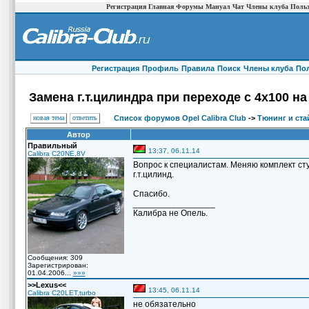
Регистрация
Главная
Форумы
Мануал
Чат
Члены клуба
Польз
Регистрация
Профиль
Правила
Поиск
Члены клуба
По
Замена г.т.цилиндра при переходе с 4х100 на
новая тема
ответить
Список форумов Opel Calibra Club
->
Тюнинг и ста
Автор
Правильный
13:37, 06.11.14
Calibra C20NE,8V
Вопрос к специалистам. Меняю комплект сту
г.т.цилинд.
Спасибо.
_________________
Калибра не Опель.
Сообщения: 309
Зарегистрирован:
01.04.2006...
»»»
>>Lexus<<
13:45, 06.11.14
Calibra C20LET,turbo
не обязательно