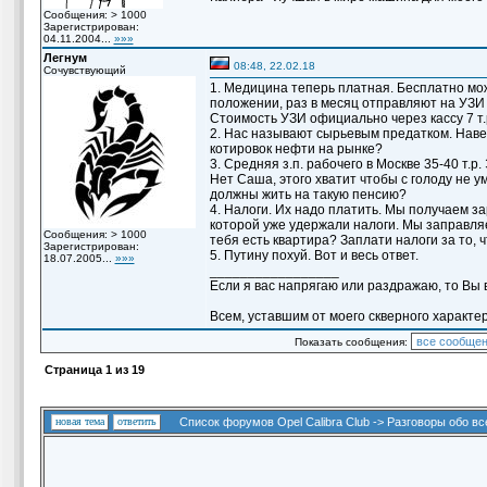
Сообщения: > 1000
Зарегистрирован:
04.11.2004...
»»»
Легнум
08:48, 22.02.18
Сочувствующий
1. Медицина теперь платная. Бесплатно мож
положении, раз в месяц отправляют на УЗИ 
Стоимость УЗИ официально через кассу 7 т.
2. Нас называют сырьевым предатком. Наве
котировок нефти на рынке?
3. Средняя з.п. рабочего в Москве 35-40 т.
Нет Саша, этого хватит чтобы с голоду не у
должны жить на такую пенсию?
4. Налоги. Их надо платить. Мы получаем за
которой уже удержали налоги. Мы заправля
Сообщения: > 1000
тебя есть квартира? Заплати налоги за то, 
Зарегистрирован:
5. Путину похуй. Вот и весь ответ.
18.07.2005...
»»»
_________________
Если я вас напрягаю или раздражаю, то Вы в
Всем, уставшим от моего скверного характер
Показать сообщения:
Страница
1
из
19
новая тема
ответить
Список форумов Opel Calibra Club
->
Разговоры обо вс