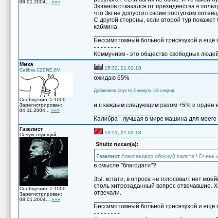
08.01.2004...
»»»
Зюганов отказался от президенства в пользу
что Зю не допустил своим поступком потенц
С другой стороны, если второй тур покажет
кабмина.
_________________
Бессимптомный больной трисячухой и ещё п
- - - - - - - -
Коммунизм - это общество свободных людей
Миха
15:32, 21.02.18
Calibra C20NE,8V
ожидаю 65%
Добавлено спустя 2 минуты 16 секунд:
Сообщения: > 1000
и с каждым следующим разом +5% и орден н
Зарегистрирован:
04.11.2004...
»»»
_________________
Калибра - лучшая в мире машина для моего вн
Газелист
15:51, 21.02.18
Сочувствующий
Shultz писал(а):
Газелист
Александерр обоснуй пжлста ! Очень и
в смысле "благодати"?
ЗЫ. кстати, в опросе не голосовал: нет моей
столь хитрозаданный вопрос отвечавшие. Хо
Сообщения: > 1000
отвечали.
Зарегистрирован:
_________________
08.01.2004...
»»»
Бессимптомный больной трисячухой и ещё п
- - - - - - - -