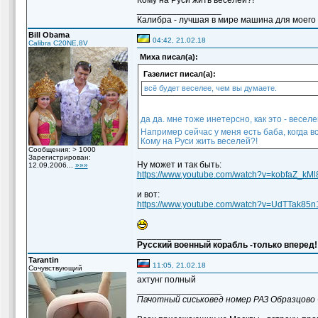
Кому на Руси жить веселей?!
_________________
Калибра - лучшая в мире машина для моего вн
Bill Obama
04:42, 21.02.18
Calibra C20NE,8V
Миха писал(а):
Газелист писал(а):
всё будет веселее, чем вы думаете.
да да. мне тоже инетерсно, как это - весел
Например сейчас у меня есть баба, когда в
Кому на Руси жить веселей?!
Сообщения: > 1000
Зарегистрирован:
Ну может и так быть:
12.09.2006...
»»»
https://www.youtube.com/watch?v=kobfaZ_kMl
и вот:
https://www.youtube.com/watch?v=UdTTak85n
_________________
Русский военный корабль -только вперед!
Tarantin
11:05, 21.02.18
Сочувствующий
ахтунг полный
_________________
Пачотный сиськовед номер РАЗ Образцово 