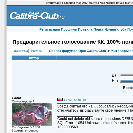
Регистрация
Главная
Форумы
Мануал
Чат
Члены клуба
Польз
Регистрация
Профиль
Правила
Поиск
Члены клуба
По
Предварительное голосование КК. 100% поли
новая тема
ответить
Список форумов Opel Calibra Club
->
Разговоры о
Автор
Да
Нет
Всего
Салат
22:54, 16.02.18
Сочувствующий
Всегда считал что на КК собрались неордина
стесняйтесь, высказывайте свое мнение. П
_________________
Could not delete old search id sessions DE
SQL Error : 1054 Unknown column 'search_ti
1323800563
Сообщения: > 1000
Зарегистрирован: