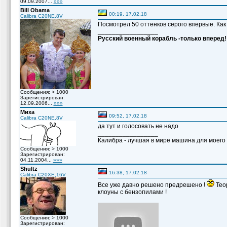
09.09.2007...
»»»
Bill Obama
00:19, 17.02.18
Calibra C20NE,8V
Посмотрел 50 оттенков серого впервые. Как
_________________
Русский военный корабль -только вперед!
Сообщения: > 1000
Зарегистрирован:
12.09.2006...
»»»
Миха
09:52, 17.02.18
Calibra C20NE,8V
да тут и голосовать не надо
_________________
Калибра - лучшая в мире машина для моего вн
Сообщения: > 1000
Зарегистрирован:
04.11.2004...
»»»
Shultz
16:38, 17.02.18
Calibra C20XE,16V
Все уже давно решено предрешено !
Теор
клоуны с бензопилами !
Сообщения: > 1000
Зарегистрирован: