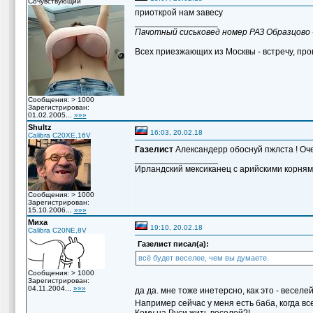
Сочувствующий
приоткрой нам завесу
_________________
Пачотный сиськовед номер РАЗ Образцово 
Всех приезжающих из Москвы - встречу, пров
Сообщения: > 1000
Зарегистрирован:
01.02.2005...
»»»
Shultz
16:03, 20.02.18
Calibra C20XE,16V
Газелист
Александерр обоснуй пжлста ! Оче
_________________
Ирландский мексиканец с арийскими корням
Сообщения: > 1000
Зарегистрирован:
15.10.2006...
»»»
Миха
19:10, 20.02.18
Calibra C20NE,8V
Газелист писал(а):
всё будет веселее, чем вы думаете.
Сообщения: > 1000
Зарегистрирован:
04.11.2004...
»»»
да да. мне тоже инетерсно, как это - веселе
Например сейчас у меня есть баба, когда вс