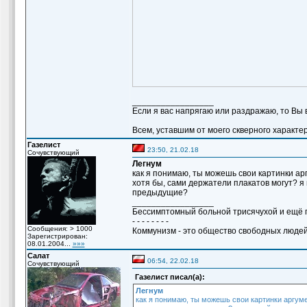
_________________
Если я вас напрягаю или раздражаю, то Вы в
Всем, уставшим от моего скверного характер
Газелист
23:50, 21.02.18
Сочувствующий
Легнум
как я понимаю, ты можешь свои картинки ар
хотя бы, сами держатели плакатов могут? я 
предыдущие?
_________________
Бессимптомный больной трисячухой и ещё п
- - - - - - - -
Сообщения: > 1000
Коммунизм - это общество свободных людей
Зарегистрирован:
08.01.2004...
»»»
Салат
06:54, 22.02.18
Сочувствующий
Газелист писал(а):
Легнум
как я понимаю, ты можешь свои картинки аргум