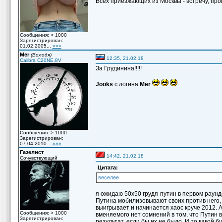
Всех приезжающих из Москвы - встречу, пров
Сообщения: > 1000
Зарегистрирован:
01.02.2005...
»»»
Mer
(Володя)
12:35, 21.02.18
Calibra C20NE,8V
За Грудинина!!!!!
Jooks
с логина
Mer
Сообщения: > 1000
Зарегистрирован:
07.04.2010...
»»»
Газелист
14:42, 21.02.18
Сочувствующий
Цитата:
веселее
я ожидаю 50х50 грудя-путин в первом раунде
Путина мобилизовывают своих против него, 
выигрывает и начинается хаос круче 2012. А
Сообщения: > 1000
вменяемого нет сомнений в том, что Путин 
Зарегистрирован:
результат, если бы их не было. И то какой б