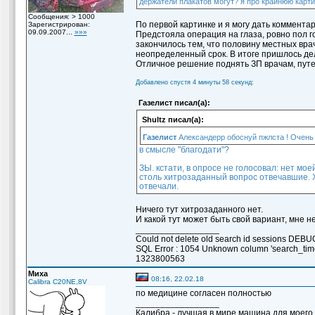
держатели плакатов могут? я про крайнюю карти
Сообщения: > 1000
По первой картинке и я могу дать коммента
Зарегистрирован:
09.09.2007...
»»»
Предстояла операция на глаза, ровно пол 
закончилось тем, что половину местных вр
неопределенный срок. В итоге пришлось де
Отличное решение поднять ЗП врачам, путе
Добавлено спустя 4 минуты 58 секунд:
Газелист писал(а):
Shultz писал(а):
Газелист
Александерр обоснуй пжлста ! Очень 
в смысле "благодати"?
ЗЫ. кстати, в опросе не голосовал: нет мое
столь хитрозаданный вопрос отвечавшие. Х
отвечали.
Ничего тут хитрозаданного нет.
И какой тут может быть свой вариант, мне н
_________________
Could not delete old search id sessions DE
SQL Error : 1054 Unknown column 'search_ti
1323800563
Миха
08:16, 22.02.18
Calibra C20NE,8V
по медицине согласен полностью
_________________
Калибра - лучшая в мире машина для моего вн