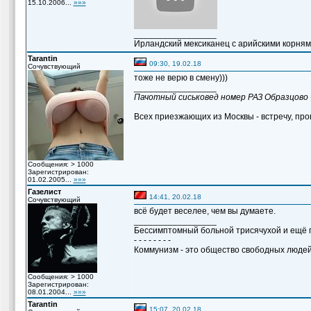
15.10.2006...
»»»
_________________
Ирландский мексиканец с арийскими корням
Tarantin
09:30, 19.02.18
Сочувствующий
тоже не верю в смену)))
_________________
Пачотный сиськовед номер РАЗ Образцово 
Всех приезжающих из Москвы - встречу, пров
Сообщения: > 1000
Зарегистрирован:
01.02.2005...
»»»
Газелист
14:41, 20.02.18
Сочувствующий
всё будет веселее, чем вы думаете.
_________________
Бессимптомный больной трисячухой и ещё п
- - - - - - - -
Коммунизм - это общество свободных людей
Сообщения: > 1000
Зарегистрирован:
08.01.2004...
»»»
Tarantin
15:07, 20.02.18