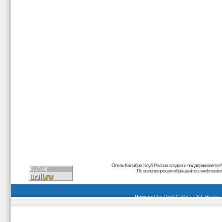
Опель Калибра Клуб России создан и поддерживается
По всем вопросам обращайтесь
webmaster@
carding forum
buy dumps
buy cvv
кардиинг форум
buy dumps
carding forum
buy dumps
Powered by
Opel Calibra Club Russia