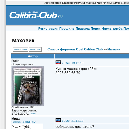
Регистрация
Главная
Форумы
Мануал
Чат
Члены клуба
Польз
Регистрация
Профиль
Правила
Поиск
Члены клуба
По
Маховик
новая тема
ответить
Список форумов Opel Calibra Club
->
Магазин
Автор
Rulis
23:53, 19.12.18
Сочувствующий
Куплю маховик для x25xe
8926 552 65 79
Сообщения: 184
Зарегистрирован:
17.08.2007...
»»»
Миха
10:20, 21.12.18
Calibra C20NE,8V
собираешь дрыгатель?