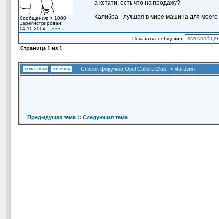
а кстати, есть что на продажу?
_________________
Калибра - лучшая в мире машина для моего вн
Сообщения: > 1000
Зарегистрирован:
04.11.2004...
»»»
Показать сообщения:
Страница
1
из
1
новая тема
ответить
Список форумов Opel Calibra Club
->
Магазин
Предыдущая тема
::
Следующая тема