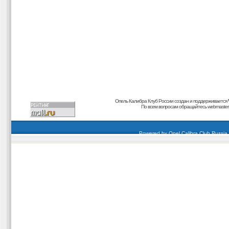
Опель Калибра Клуб России создан и поддерживается
По всем вопросам обращайтесь
webmaster@
carding forum
buy dumps
buy cvv
кардиинг форум
buy dumps
carding forum
buy dumps
Powered by
Opel Calibra Club Russia