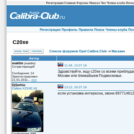
Регистрация
Главная
Форумы
Мануал
Чат
Члены клуба
Польз
Регистрация
Профиль
Правила
Поиск
Члены клуба
По
C20xe
новая тема
ответить
Список форумов Opel Calibra Club
->
Магазин
Автор
maklim
(maklim)
11:46, 13.07.19
Сочувствующий
Здравствуйте, ищу c20xe со всеми приблудам
Сообщения: 14
Москве или ближайшем Подмосковье.
Зарегистрирован:
21.01.2011...
»»»
DjSerhio
13:12, 16.07.19
Calibra X25XE,V6
если установка интересна, звони 89771461
Сообщения: 699