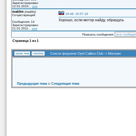
Зарегистрирован:
12.01.2010...
»»»
maklim
(maklim)
19:48, 16.07.19
Сочувствующий
Хорошо, если мотор найду, обращусь
Сообщения: 14
Зарегистрирован:
21.01.2011...
»»»
Показать сообщения:
Страница
1
из
1
новая тема
ответить
Список форумов Opel Calibra Club
->
Магазин
Предыдущая тема
::
Следующая тема