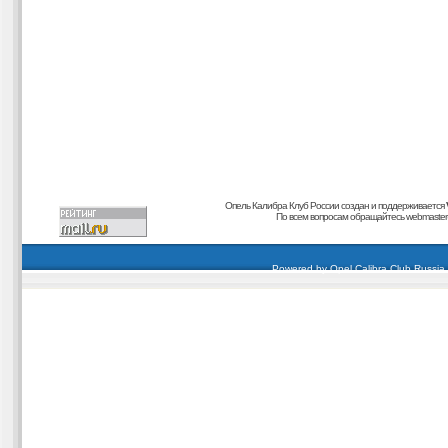
Опель Калибра Клуб России создан и поддерживается
По всем вопросам обращайтесь
webmaster@
carding forum
buy dumps
buy cvv
кардиинг форум
buy dumps
carding forum
buy dumps
Powered by
Opel Calibra Club Russia