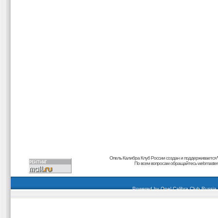
Опель Калибра Клуб России создан и поддерживается
По всем вопросам обращайтесь
webmaster@
carding forum
buy dumps
buy cvv
кардиинг форум
buy dumps
carding forum
buy dumps
Powered by
Opel Calibra Club Russia