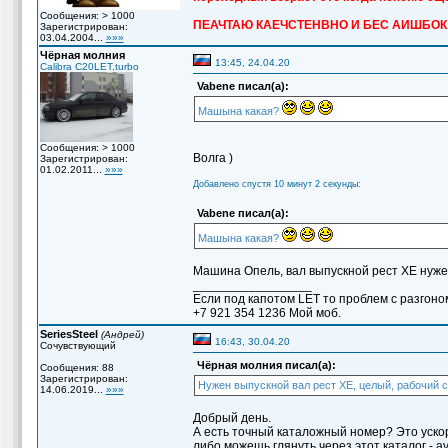
Сообщения: > 1000
ПЕАЧТАЮ КАЕЧСТЕНВНО И БЕС АИШБОК
Зарегистрирован:
03.04.2004...
»»»
Чёрная молния
13:45, 24.04.20
Calibra C20LET,turbo
Vabene писал(а):
Машына какая?
Сообщения: > 1000
Волга )
Зарегистрирован:
01.02.2011...
»»»
Добавлено спустя 10 минут 2 секунды:
Vabene писал(а):
Машына какая?
Машина Опель, вал выпускной рест ХЕ нужен
_________________
Если под капотом LET то проблем с разгоно
+7 921 354 1236 Мой моб.
SeriesSteel
(Андрей)
16:43, 30.04.20
Сочувствующий
Чёрная молния писал(а):
Сообщения: 88
Зарегистрирован:
Нужен выпускной вал рест ХЕ, целый, рабочий с 
14.06.2019...
»»»
Добрый день.
А есть точный каталожный номер? Это ускор
либо можешь глянуть через этот каталог - avt