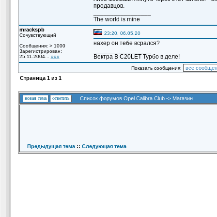
продавцов.
_________________
The world is mine
mrackspb
23:20, 06.05.20
Сочувствующий
нахер он тебе всрался?
Сообщения: > 1000
_________________
Зарегистрирован:
Вектра B C20LET Турбо в деле!
25.11.2004...
»»»
Показать сообщения:
Страница
1
из
1
новая тема
ответить
Список форумов Opel Calibra Club
->
Магазин
Предыдущая тема
::
Следующая тема