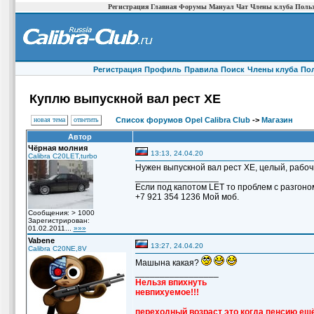
Регистрация
Главная
Форумы
Мануал
Чат
Члены клуба
Польз
Регистрация
Профиль
Правила
Поиск
Члены клуба
По
Куплю выпускной вал рест ХЕ
новая тема
ответить
Список форумов Opel Calibra Club
->
Магазин
Автор
Чёрная молния
13:13, 24.04.20
Calibra C20LET,turbo
Нужен выпускной вал рест ХЕ, целый, рабочи
_________________
Если под капотом LET то проблем с разгоно
+7 921 354 1236 Мой моб.
Сообщения: > 1000
Зарегистрирован:
01.02.2011...
»»»
Vabene
13:27, 24.04.20
Calibra C20NE,8V
Машына какая?
_________________
Нельзя впихнуть
невпихуемое!!!
переходный возраст это когда пенсию ещё