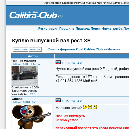
Регистрация
Главная
Форумы
Мануал
Чат
Члены клуба
Польз
Регистрация
Профиль
Правила
Поиск
Члены клуба
По
Куплю выпускной вал рест ХЕ
новая тема
ответить
Список форумов Opel Calibra Club
->
Магазин
Автор
Чёрная молния
13:13, 24.04.20
Calibra C20LET,turbo
Нужен выпускной вал рест ХЕ, целый, рабочи
_________________
Если под капотом LET то проблем с разгоно
+7 921 354 1236 Мой моб.
Сообщения: > 1000
Зарегистрирован:
01.02.2011...
»»»
Vabene
13:27, 24.04.20
Calibra C20NE,8V
Машына какая?
_________________
Нельзя впихнуть
невпихуемое!!!
переходный возраст это когда пенсию ещё