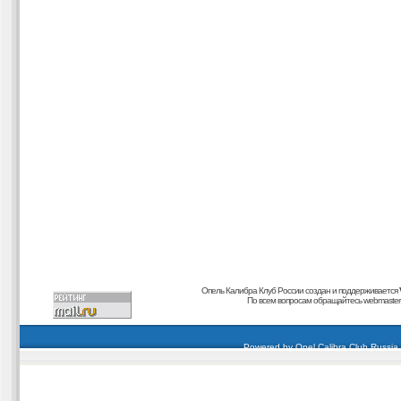
Опель Калибра Клуб России создан и поддерживается
По всем вопросам обращайтесь
webmaster@
carding forum
buy dumps
buy cvv
кардиинг форум
buy dumps
carding forum
buy dumps
Powered by
Opel Calibra Club Russia