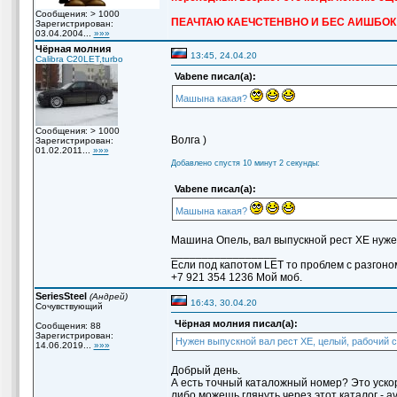
Сообщения: > 1000
ПЕАЧТАЮ КАЕЧСТЕНВНО И БЕС АИШБОК
Зарегистрирован:
03.04.2004...
»»»
Чёрная молния
13:45, 24.04.20
Calibra C20LET,turbo
Vabene писал(а):
Машына какая?
Сообщения: > 1000
Волга )
Зарегистрирован:
01.02.2011...
»»»
Добавлено спустя 10 минут 2 секунды:
Vabene писал(а):
Машына какая?
Машина Опель, вал выпускной рест ХЕ нужен
_________________
Если под капотом LET то проблем с разгоно
+7 921 354 1236 Мой моб.
SeriesSteel
(Андрей)
16:43, 30.04.20
Сочувствующий
Чёрная молния писал(а):
Сообщения: 88
Зарегистрирован:
Нужен выпускной вал рест ХЕ, целый, рабочий с 
14.06.2019...
»»»
Добрый день.
А есть точный каталожный номер? Это ускор
либо можешь глянуть через этот каталог - avt