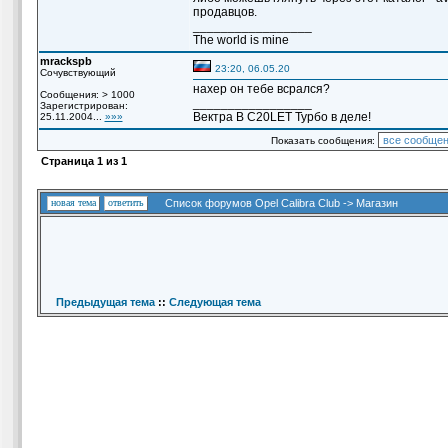
продавцов.
_________________
The world is mine
mrackspb
23:20, 06.05.20
Сочувствующий
нахер он тебе всрался?
Сообщения: > 1000
_________________
Зарегистрирован:
Вектра B C20LET Турбо в деле!
25.11.2004...
»»»
Показать сообщения:
Страница
1
из
1
новая тема
ответить
Список форумов Opel Calibra Club
->
Магазин
Предыдущая тема
::
Следующая тема