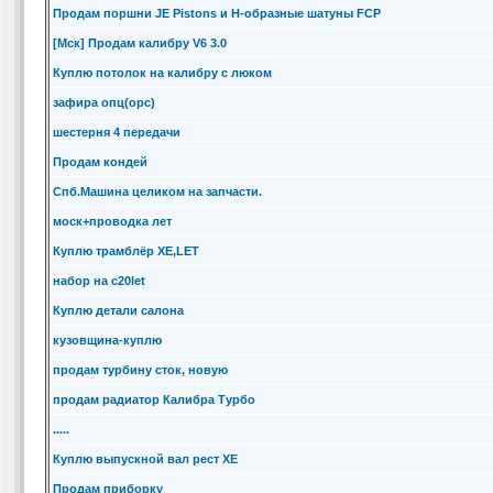
Продам поршни JE Pistons и H-образные шатуны FCP
[Мск] Продам калибру V6 3.0
Куплю потолок на калибру с люком
зафира опц(opc)
шестерня 4 передачи
Продам кондей
Спб.Машина целиком на запчасти.
моск+проводка лет
Куплю трамблёр XE,LET
набор на c20let
Куплю детали салона
кузовщина-куплю
продам турбину сток, новую
продам радиатор Калибра Турбо
.....
Куплю выпускной вал рест ХЕ
Продам приборку