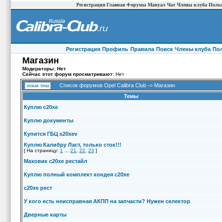
Регистрация
Главная
Форумы
Мануал
Чат
Члены клуба
Польз
Регистрация
Профиль
Правила
Поиск
Члены клуба
По
Магазин
Модераторы: Нет
Сейчас этот форум просматривают:
Нет
Список форумов Opel Calibra Club
->
Магазин
новая тема
Темы
Куплю c20xe
Куплю документы
Купится ГБЦ x20xev
Куплю Калибру Ласт, только сток!!!
[ На страницу:
1
...
21
,
22
,
23
]
Маховик с20хе рестайл
Куплю полный комплект кондея с20хе
c20xe рест
У кого есть неисправная АКПП на запчасти? Нужен селектор
Дверные карты