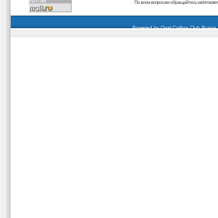
По всем вопросам обращайтесь
webmaster@
carding forum
buy dumps
buy cvv
кардиинг форум
buy dumps
carding forum
buy dumps
Powered by
Opel Calibra Club Russia