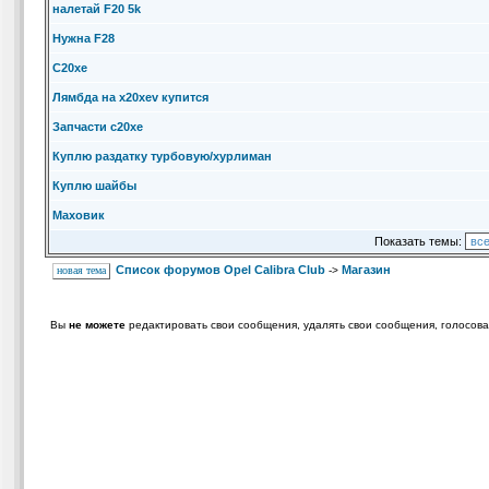
налетай F20 5k
Нужна F28
C20xe
Лямбда на x20xev купится
Запчасти c20xe
Куплю раздатку турбовую/хурлиман
Куплю шайбы
Маховик
Показать темы:
Список форумов Opel Calibra Club
Магазин
новая тема
->
Вы
не можете
редактировать свои сообщения, удалять свои сообщения, голосова