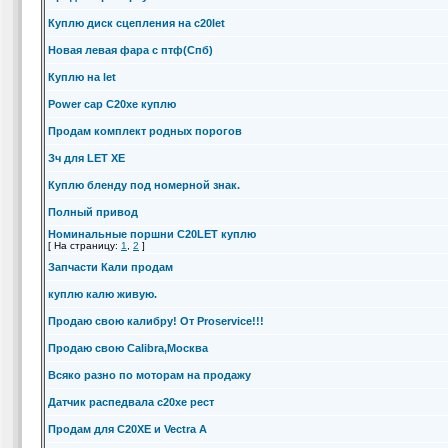
Куплю диск сцепления на c20let
Новая левая фара с птф(Спб)
Куплю на let
Power cap C20xe куплю
Продам комплект родных порогов
Зч для LET XE
Куплю бленду под номерной знак.
Полный привод
Номинальные поршни C20LET куплю
[ На страницу:
1
,
2
]
Запчасти Кали продам
куплю калю живую.
Продаю свою калибру! От Proservice!!!
Продаю свою Calibra,Москва
Всяко разно по моторам на продажу
Датчик распедвала c20xe рест
Продам для C20XE и Vectra A