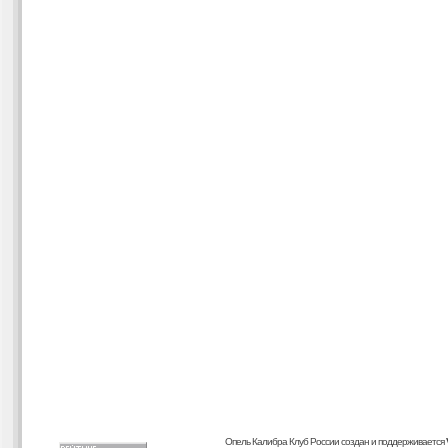
Опель Калибра Клуб России создан и поддерживается