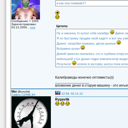
и как она поживает?
Сообщения: > 1000
Зарегистрирован:
Цитата:
03.12.2006...
»»»
Ну и наконец то купил себе калибру
Давно за
Я по быстрому продаю свой кадетт и вот мы уж
Дымит, патрубки порваны, диски разные
Всёравно купил
Домой приехал оказалось что и турбина откруч
небольшой стук думал гидро компенсатор выд
Результат
колено в мусорку шатун пока нез
Калибраводы конечно оптимисты)))
_________________
вложение денег в старую машину - это инъек
Mer
(Володя)
12:59, 02.11.12
Calibra C20NE,8V
Rypavlik