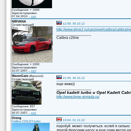
Сообщения: > 1000
Зарегистрирован:
07.04.2010...
»»»
NIRVANA
12:59, 30.10.12
Сочувствующий
http://www.drive2.ru/cars/opel/calibra/calibra/m
_________________
Сalibra c20ne
Сообщения: > 1000
Зарегистрирован:
10.07.2007...
»»»
WasteGate
(Василий)
21:00, 30.10.12
Сочувствующий
еще жива))
_________________
Opel kadett turbo и Opel Kadett Cabr
http://www.bmw-armada.ru/
Сообщения: 957
Зарегистрирован:
30.07.2007...
»»»
Oreng
13:04, 01.11.12
Calibra C20LET,turbo
поробуй. может получиться. еслиб я сильно 
другой,форсунки,насос и еще один мотор на