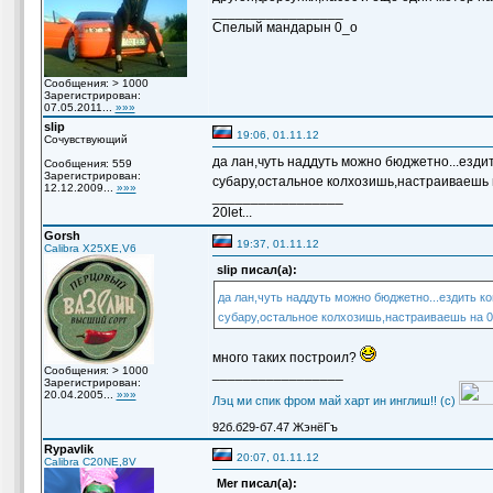
_________________
Спелый мандарын 0_о
Сообщения: > 1000
Зарегистрирован:
07.05.2011...
»»»
slip
19:06, 01.11.12
Сочувствующий
да лан,чуть наддуть можно бюджетно...ездит
Сообщения: 559
Зарегистрирован:
субару,остальное колхозишь,настраиваешь на
12.12.2009...
»»»
_________________
20let...
Gorsh
19:37, 01.11.12
Calibra X25XE,V6
slip писал(а):
да лан,чуть наддуть можно бюджетно...ездить ко
субару,остальное колхозишь,настраиваешь на 0,
много таких построил?
Сообщения: > 1000
_________________
Зарегистрирован:
20.04.2005...
»»»
Лэц ми спик фром май харт ин инглиш!! (с)
92б.б29-б7.47 ЖэнёГъ
Rypavlik
20:07, 01.11.12
Calibra C20NE,8V
Mer писал(а):