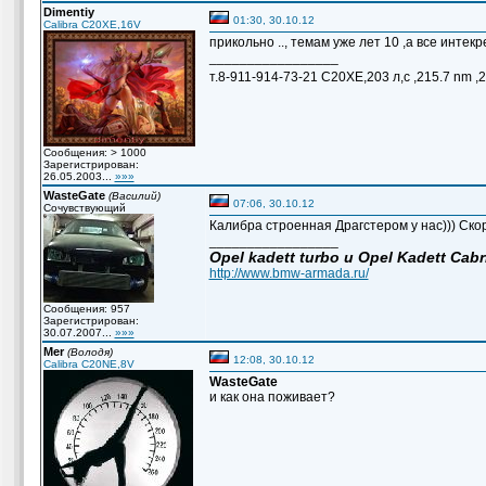
Dimentiy
01:30, 30.10.12
Calibra C20XE,16V
прикольно .., темам уже лет 10 ,а все интекр
_________________
т.8-911-914-73-21 С20ХЕ,203 л,с ,215.7 nm ,
Сообщения: > 1000
Зарегистрирован:
26.05.2003...
»»»
WasteGate
(Василий)
07:06, 30.10.12
Сочувствующий
Калибра строенная Драгстером у нас))) Скор
_________________
Opel kadett turbo и Opel Kadett Cabr
http://www.bmw-armada.ru/
Сообщения: 957
Зарегистрирован:
30.07.2007...
»»»
Mer
(Володя)
12:08, 30.10.12
Calibra C20NE,8V
WasteGate
и как она поживает?