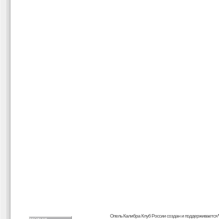
Опель Калибра Клуб России создан и поддерживается