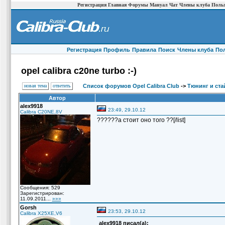
Регистрация
Главная
Форумы
Мануал
Чат
Члены клуба
Польз
Регистрация
Профиль
Правила
Поиск
Члены клуба
По
opel calibra c20ne turbo :-)
новая тема
ответить
Список форумов Opel Calibra Club
->
Тюнинг и ста
Автор
alex9918
23:49, 29.10.12
Calibra C20NE,8V
??????а стоит оно того ??[/list]
Сообщения: 529
Зарегистрирован:
11.09.2011...
»»»
Gorsh
23:53, 29.10.12
Calibra X25XE,V6
alex9918 писал(а):