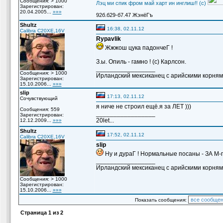
Сообщения: > 1000
Лэц ми спик фром май харт ин инглиш!! (с)
Зарегистрирован:
20.04.2005...
»»»
92б.б29-б7.47 ЖэнёГъ
Shultz
16:38, 02.11.12
Calibra C20XE,16V
Rypavlik
Жжжош цука падончеГ !
З.ы. Опиль - гамно ! (с) Карлсон.
_________________
Сообщения: > 1000
Ирландский мексиканец с арийскими корням
Зарегистрирован:
15.10.2006...
»»»
slip
17:13, 02.11.12
Сочувствующий
я ниче не строил ещё.я за ЛЕТ )))
Сообщения: 559
_________________
Зарегистрирован:
20let...
12.12.2009...
»»»
Shultz
17:52, 02.11.12
Calibra C20XE,16V
slip
Ну и дураГ ! Нормальные посаны - ЗА М-
_________________
Ирландский мексиканец с арийскими корням
Сообщения: > 1000
Зарегистрирован:
15.10.2006...
»»»
Показать сообщения:
Страница
1
из
2