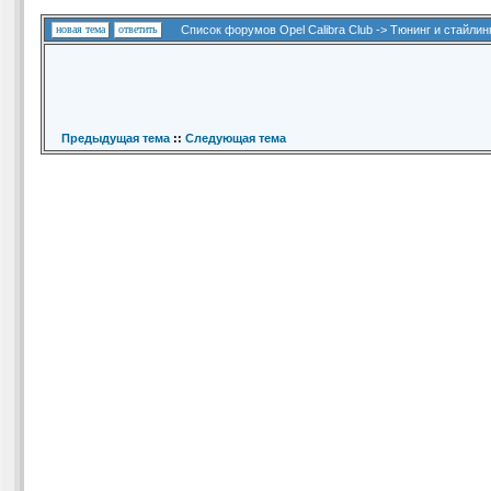
новая тема
ответить
Список форумов Opel Calibra Club
->
Тюнинг и стайлин
Предыдущая тема
::
Следующая тема