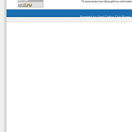
По всем вопросам обращайтесь
webmaster@
carding forum
buy dumps
buy cvv
кардиинг форум
buy dumps
carding forum
buy dumps
Powered by
Opel Calibra Club Russia