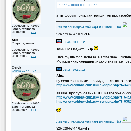
??????а стоит оно того ??
а ты форум полистай, найди топ про серебр
_________________
Сообщения: > 1000
Лэц ми спик фром май харт ин инглиш!! (с)
Зарегистрирован:
20.04.2005...
»»»
92б.б29-б7.47 ЖэнёГъ
Alex
00:48, 30.10.12
Сочувствующий
Там был бюджет 150р
Сообщения: > 1000
Зарегистрирован:
_________________
28.09.2002...
»»»
I live my life for quarter mile at the time... Noth
Моторы - как женщины, нужно знать где потро
Gorsh
01:18, 30.10.12
Calibra X25XE,V6
Alex
ну если свапить лет по уму (аналогично пр
http://www.calibra-club.ru/viewtopic.php?t=343
аваще, про турбование НЕшки все уже обсо
http://www.calibra-club.ru/viewtopic.php?t=645
http://www.calibra-club.ru/viewtopic.php?t=638
Сообщения: > 1000
Зарегистрирован:
20.04.2005...
»»»
_________________
Лэц ми спик фром май харт ин инглиш!! (с)
92б.б29-б7.47 ЖэнёГъ