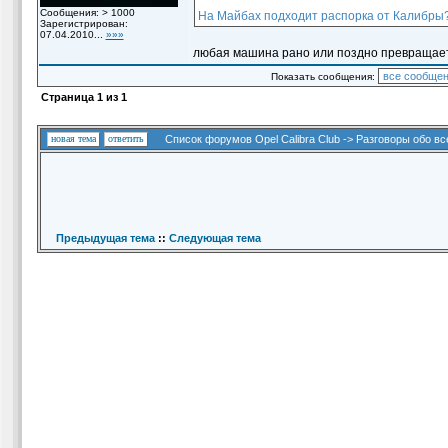
Сообщения: > 1000
На Майбах подходит распорка от Калибры?! 
Зарегистрирован:
07.04.2010...
»»»
любая машина рано или поздно превращаетс
Показать сообщения:
Страница
1
из
1
новая тема
ответить
Список форумов Opel Calibra Club
->
Разговоры обо вс
Предыдущая тема
::
Следующая тема