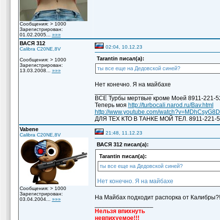
Сообщения: > 1000
Зарегистрирован:
01.02.2005...
»»»
ВАСЯ 312
02:04, 10.12.23
Calibra C20NE,8V
Tarantin писал(а):
Сообщения: > 1000
Зарегистрирован:
ты все еще на Дедовской синей?
13.03.2008...
»»»
Нет конечно. Я на майбахе
_________________
ВСЕ Турбы мертвые кроме Моей 8911-221-5
Теперь моя
http://turbocali.narod.ru/Bav.html
http://www.youtube.com/watch?v=MDhCsyG8
ДЛЯ ТЕХ КТО В ТАНКЕ МОЙ ТЕЛ. 8911-221-5
Vabene
21:48, 11.12.23
Calibra C20NE,8V
ВАСЯ 312 писал(а):
Tarantin писал(а):
ты все еще на Дедовской синей?
Нет конечно. Я на майбахе
Сообщения: > 1000
Зарегистрирован:
На Майбах подходит распорка от Калибры?! В
03.04.2004...
»»»
_________________
Нельзя впихнуть
невпихуемое!!!