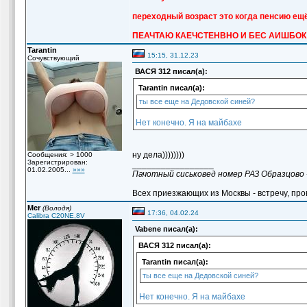
переходный возраст это когда пенсию ещё
ПЕАЧТАЮ КАЕЧСТЕНВНО И БЕС АИШБОК
Tarantin
15:15, 31.12.23
Сочувствующий
ВАСЯ 312 писал(а):
Tarantin писал(а):
ты все еще на Дедовской синей?
Нет конечно. Я на майбахе
ну дела))))))))
Сообщения: > 1000
Зарегистрирован:
_________________
01.02.2005...
»»»
Пачотный сиськовед номер РАЗ Образцово 
Всех приезжающих из Москвы - встречу, пров
Mer
(Володя)
17:36, 04.02.24
Calibra C20NE,8V
Vabene писал(а):
ВАСЯ 312 писал(а):
Tarantin писал(а):
ты все еще на Дедовской синей?
Нет конечно. Я на майбахе