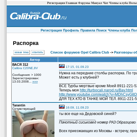
Регистрация
Главная
Форумы
Мануал
Чат
Члены клуба
Польз
Регистрация
Профиль
Правила
Поиск
Члены клуба
По
Распорка
новая тема
ответить
Список форумов Opel Calibra Club
->
Разговоры о
Автор
ВАСЯ 312
17:15, 01.09.23
Calibra C20NE,8V
Нужна на передние столбы распорка. По тр
Сообщения: > 1000
Может есть у клубней?
Зарегистрирован:
_________________
13.03.2008...
»»»
ВСЕ Турбы мертвые кроме Моей 8911-221-5
Теперь моя
http://turbocali.narod.ru/Bav.html
http://www.youtube.com/watch?v=MDhCsyG8
ДЛЯ ТЕХ КТО В ТАНКЕ МОЙ ТЕЛ. 8911-221-5
Tarantin
16:09, 11.09.23
Сочувствующий
ты все еще на Дедовской синей?
_________________
Пачотный сиськовед номер РАЗ Образцово 
Всех приезжающих из Москвы - встречу, пров