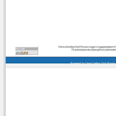
Опель Калибра Клуб России создан и поддерживается
По всем вопросам обращайтесь
webmaster@
carding forum
buy dumps
buy cvv
кардиинг форум
buy dumps
carding forum
buy dumps
Powered by
Opel Calibra Club Russia