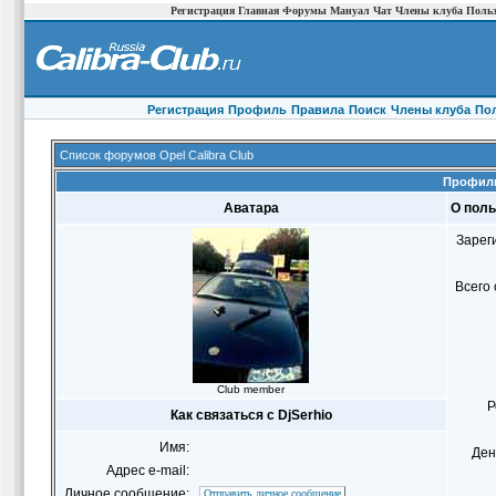
Регистрация
Главная
Форумы
Мануал
Чат
Члены клуба
Польз
Регистрация
Профиль
Правила
Поиск
Члены клуба
По
Список форумов Opel Calibra Club
Профиль
Аватара
О поль
Зарег
Всего
Club member
Р
Как связаться с DjSerhio
Имя:
Ден
Адрес e-mail:
Личное сообщение:
Отправить личное сообщение